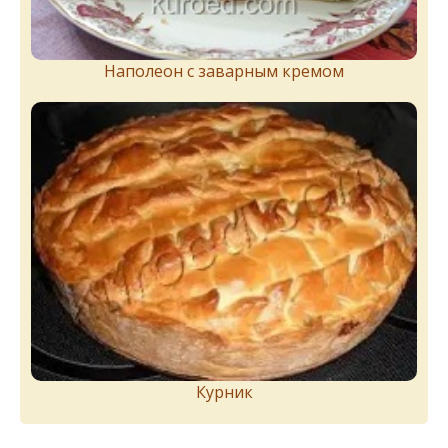
Наполеон с заварным кремом
Курник