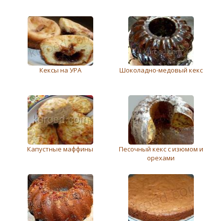
Кексы на УРА
Шоколаднo-медовый кекс
Капустные маффины
Песочный кекс с изюмом и
орехами