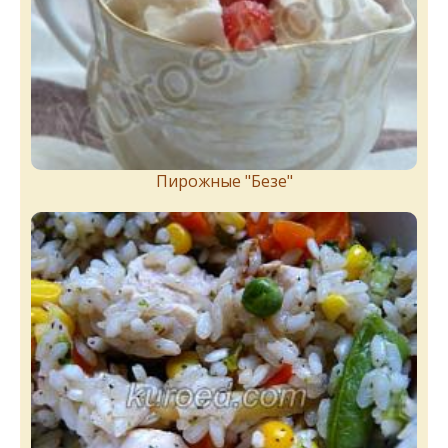
Пирожныe "Бeзe"