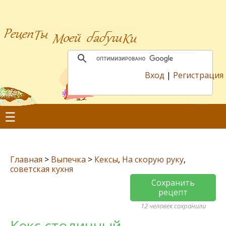
Вход
|
Регистрация
☰
Главная
>
Выпечка
>
Кексы
,
На скорую руку
,
советская кухня
Сохранить
рецепт
12 человек сохранили
Кекс столичный