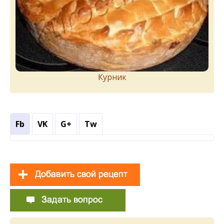
Курник
Fb
VK
G+
Tw