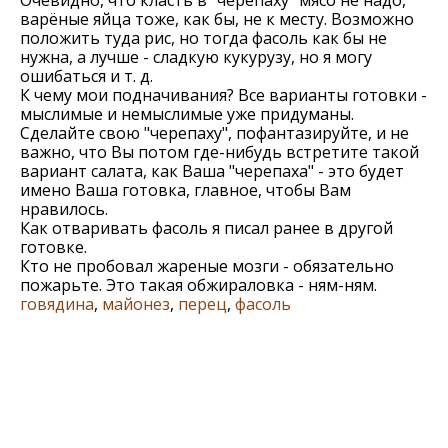
Очевидно, что класть в "черепаху" мясо не надо,
варёные яйца тоже, как бы, не к месту. Возможно
положить туда рис, но тогда фасоль как бы не
нужна, а лучше - сладкую кукурузу, но я могу
ошибаться и т. д.
К чему мои подначивания? Все варианты готовки -
мыслимые и немыслимые уже придуманы.
Сделайте свою "черепаху", пофантазируйте, и не
важно, что Вы потом где-нибудь встретите такой
вариант салата, как Ваша "черепаха" - это будет
имено Ваша готовка, главное, чтобы Вам
нравилось.
Как отваривать фасоль я писал ранее в другой
готовке.
Кто не пробовал жареные мозги - обязательно
пожарьте. Это такая обжираловка - ням-ням.
говядина
,
майонез
,
перец
,
фасоль