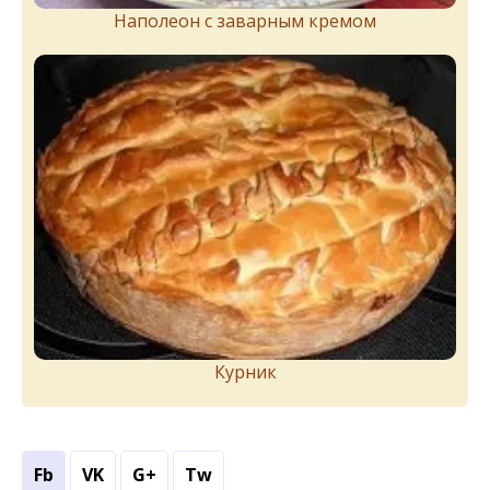
Наполеон с заварным кремом
Курник
Fb
VK
G+
Tw