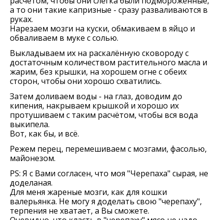
расчётом, чтобы они слегка были подмороженные,
а то они такие капризные - сразу разваливаются в
руках.
Нарезаем мозги на куски, обмакиваем в яйцо и
обваливаем в муке с солью.
Выкладываем их на раскалённую сковороду с
достаточным количеством растительного масла и
жарим, без крышки, на хорошем огне с обеих
сторон, чтобы они хорошо схватились.
Затем доливаем воды - на глаз, доводим до
кипения, накрываем крышкой и хорошо их
протушиваем с таким расчётом, чтобы вся вода
выкипела.
Вот, как бы, и всё.
Режем перец, перемешиваем с мозгами, фасолью,
майонезом.
PS: Я с Вами согласен, что моя "Черепаха" сырая, не
доделаная.
Для меня жареные мозги, как для кошки
валерьянка. Не могу я доделать свою "черепаху",
терпения не хватает, а Вы сможете.