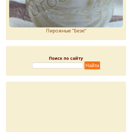
Пирожныe "Бeзe"
Поиск по сайту