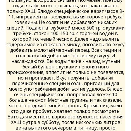
сидя в кафе можно слышать, что заказывают
только ХАШ. Блюдо специфическое варят часов 9-
11, ингредиенты - желудок, вымя короче требуха
говядины. Не солят и не добавляют никаких
специй. Подают в глубокой миске 500 гр. с кусками
требухи, стакан 100-150 гр. с горячей водой в
которой толченый чеснок. Далее надо вылить
содержимое из стакана в миску, посолить по вкусу
добавить молотый черный перец. Все специи и
соль каждый добавляет по своему вкусу. И
наслаждаются. Вы воды такие - на вид мутный
белый бульон с кусками непонятного
происхождения, аппетит не только не появляется,
но и пропадает. Вкус получить, добавляя
перечисленные специи и соль, пригодный для
моего употребления добиться не удалось. Блюдо
очень специфическое, попробовал ложек 10
больше не смог. Местные грузины и так сказали,
что это подвиг с моей стороны. Кроме них, мало
кто даже пробует, хватает только посмотреть!
Зато для местного взрослого мужского населения
ХАШ с утра в субботу, после нескольких литров
вина выпитого вечером в пятницу, просто