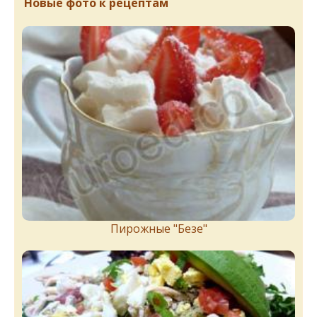
Новые фото к рецептам
Пирожныe "Бeзe"