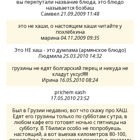
вы перепутали название блюда, это блюдо
называется бозбаш
Самвел
21.09.2009 11:48
это не хаши, о настоящем хаши читайте у
похлёбкина
марина
04.11.2009 09:35
Это НЕ хаш - это думлама (армянское блюдо)
Людмила
25.03.2010 14:32
грузины не едят болгарский перец и никуда не
кладут уксус!!!!!!
Ирина
16.05.2010 08:24
prichem xash
17.05.2010 23:52
Был в Грузии недавно, вот что скажу про ХАШ.
Едят его грузины только по субботам с утра, в
любом кафе его готовят ночью с пятницы на
субботу. В Тбилиси особо не попробуешь
настоящий, а вот выехав километров 80-100,
пожалуйста. Хорошо снимает похмелье, поэтому