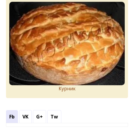
Курник
Fb
VK
G+
Tw