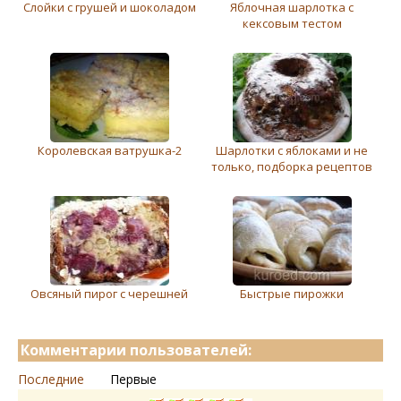
Слойки с грушей и шоколадом
Яблочная шарлотка с
кексовым тестом
Королевская ватрушка-2
Шарлотки с яблоками и не
только, подборка рецептов
Овсяный пирог с черешней
Быстрые пирожки
Комментарии пользователей:
Последние
Первые