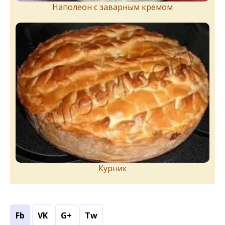
Наполеон с заварным кремом
Курник
Fb
VK
G+
Tw