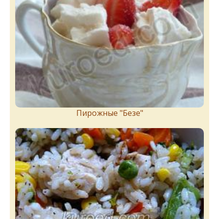
Пирожныe "Бeзe"