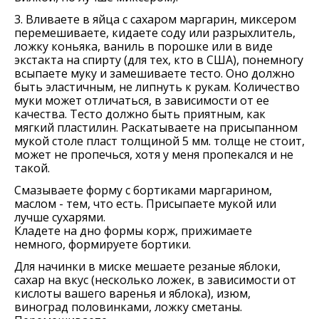
3. Вливаете в яйца с сахаром маргарин, миксером
перемешиваете, кидаете соду или разрыхлитель,
ложку коньяка, ваниль в порошке или в виде
экстакта на спирту (для тех, кто в США), понемногу
всыпаете муку и замешиваете тесто. Оно должно
быть эластичным, не липнуть к рукам. Количество
муки может отличаться, в зависимости от ее
качества. Тесто должно быть приятным, как
мягкий пластилин. Раскатываете на присыпанном
мукой столе пласт толщиной 5 мм. толще не стоит,
может не пропечься, хотя у меня пропекался и не
такой.
Смазываете форму с бортиками маргарином,
маслом - тем, что есть. Присыпаете мукой или
лучше сухарями.
Кладете на дно формы корж, прижимаете
немного, формируете бортики.
Для начинки в миске мешаете резаные яблоки,
сахар на вкус (несколько ложек, в зависимости от
кислоты вашего варенья и яблока), изюм,
виноград половинками, ложку сметаны.