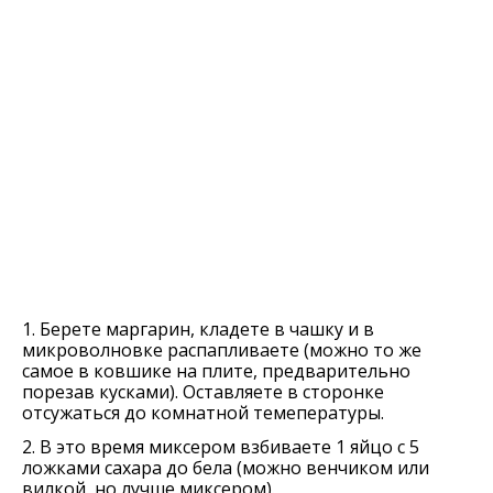
1. Берете маргарин, кладете в чашку и в
микроволновке распапливаете (можно то же
самое в ковшике на плите, предварительно
порезав кусками). Оставляете в сторонке
отсужаться до комнатной темепературы.
2. В это время миксером взбиваете 1 яйцо с 5
ложками сахара до бела (можно венчиком или
вилкой, но лучше миксером).