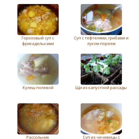
Гороховый суп с
Суп с тефтелями, грибами и
фрикадельками
луком-пореем
Кулеш полевой
Щи из капустной рассады
Рассольник
Суп из чечевицы с