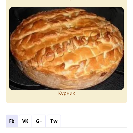
Курник
Fb
VK
G+
Tw