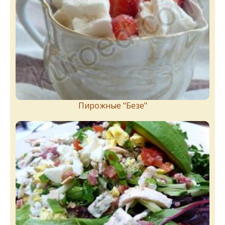
Пирожныe "Бeзe"