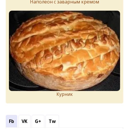
Наполеон с заварным кремом
Курник
Fb
VK
G+
Tw