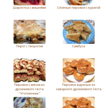
Шарлотка с вишнями
Слоеные пирожки с курагой
Пирог с творогом
Самбуса
Пирожки с мясом из
Пирожки жареные из
дрожжевого теста
заварного дрожжевого теста
"Утопленник"