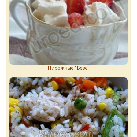
Пирожныe "Бeзe"