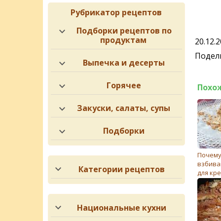
Рубрикатор рецептов
Подборки рецептов по
продуктам
20.12.
Подели
Выпечка и десерты
Горячее
Похо
Закуски, салаты, супы
Подборки
Почему
взбива
Категории рецептов
для кр
получа
хлопья
Национальные кухни