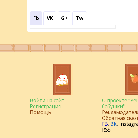
Fb
VK
G+
Tw
Войти на сайт
О проекте "Р
Регистрация
бабушки"
Помощь
Рекламодател
Обратная связ
FB
,
ВК
,
Instagr
RSS