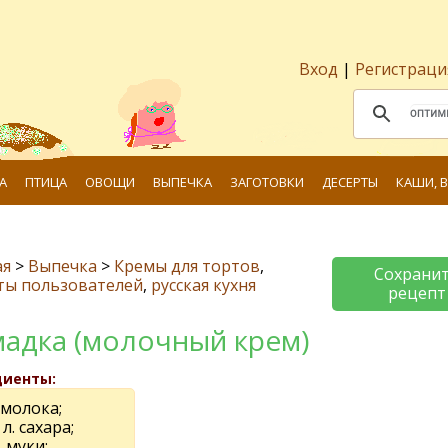
Вход
|
Регистраци
А
ПТИЦА
ОВОЩИ
ВЫПЕЧКА
ЗАГОТОВКИ
ДЕСЕРТЫ
КАШИ, 
ая
>
Выпечка
>
Кремы для тортов
,
Сохрани
ты пользователей
,
русская кухня
рецепт
адка (молочный крем)
диенты:
 молока;
 л. сахара;
. муки;