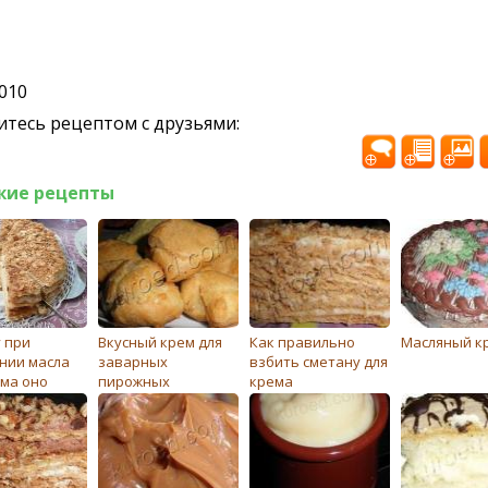
2010
тесь рецептом с друзьями:
жие рецепты
 при
Вкусный крем для
Как правильно
Масляный к
нии масла
заварных
взбить сметану для
ема оно
пирожных
крема
ется
ми