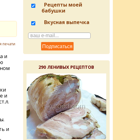
Рецепты моей
бабушки
Вкусная выпечка
я печати
а и
ую
290 ЛЕНИВЫХ РЕЦЕПТОВ
нном
жки
е и
т.л.
ы.
ть и