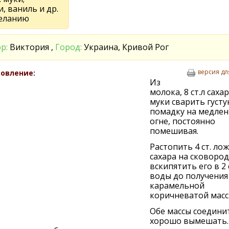
, ваниль и др.
еланию
р:
Виктория ,
Город:
Украина, Кривой Рог
версия дл
овление:
Из
молока, 8 ст.л сахар
муки сварить густ
помадку на медле
огне, постоянно
помешивая.
Растопить 4 ст. ло
сахара на сковород
вскипятить его в 2 с
воды до получения
карамельной
коричневатой масс
Обе массы соедини
хорошо вымешать.