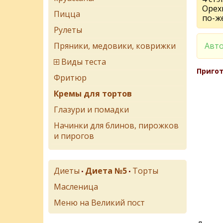
Орехи
Пицца
по-ж
Рулеты
Пряники, медовики, коврижки
Авто
Виды теста
Пригот
Фритюр
Кремы для тортов
Глазури и помадки
Начинки для блинов, пирожков
и пирогов
Диеты
Диета №5
Торты
•
•
Масленица
Меню на Великий пост