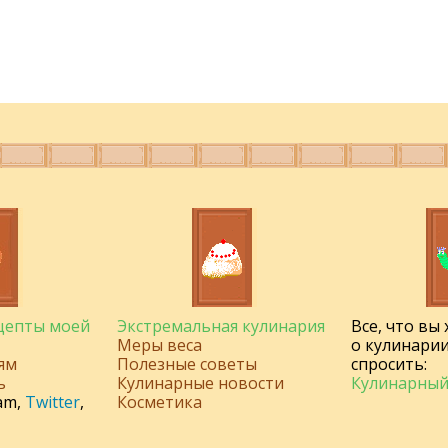
ецепты моей
Экстремальная кулинария
Все, что вы
Меры веса
о кулинарии
ям
Полезные советы
спросить:
ь
Кулинарные новости
Кулинарный
am
,
Twitter
,
Косметика