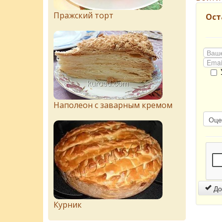
Пражский торт
Ост
Наполеон с заварным кремом
До
Курник