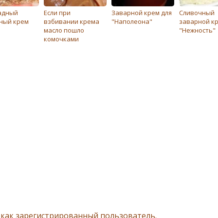
адный
Если при
Заварной крем для
Сливочный
ный крем
взбивании крема
"Наполеона"
заварной к
масло пошло
"Нежность"
комочками
 как зарегистрированный пользователь.