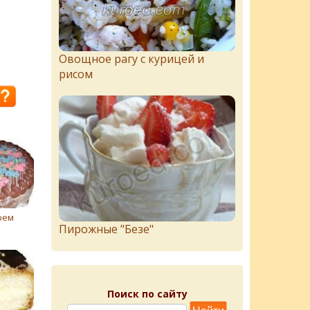
Овощное рагу с курицей и
рисом
рем
Пирожныe "Бeзe"
Поиск по сайту