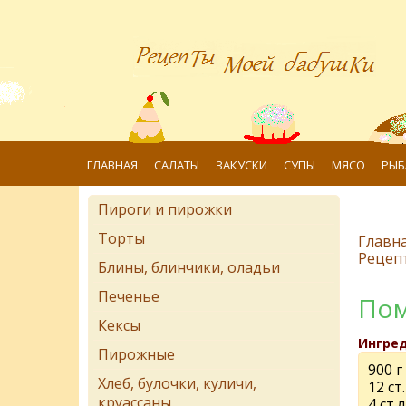
ГЛАВНАЯ
САЛАТЫ
ЗАКУСКИ
СУПЫ
МЯСО
РЫБ
Пироги и пирожки
Торты
Главн
Рецеп
Блины, блинчики, оладьи
Печенье
Пом
Кексы
Ингре
Пирожные
900 г
Хлеб, булочки, куличи,
12 ст.
круассаны
4 ст.л