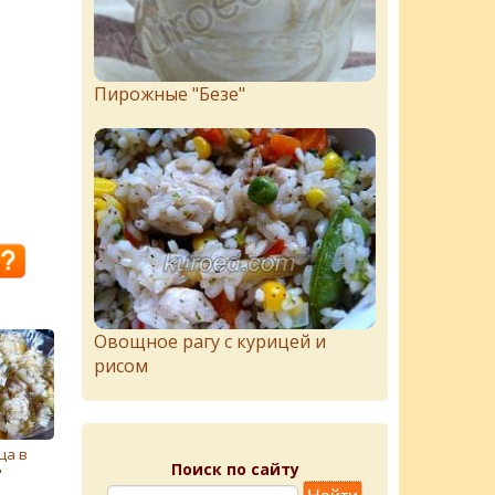
Пирожныe "Бeзe"
Овощное рагу с курицей и
рисом
ца в
Поиск по сайту
"