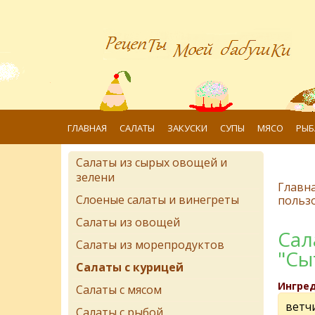
ГЛАВНАЯ
САЛАТЫ
ЗАКУСКИ
СУПЫ
МЯСО
РЫБ
Салаты из сырых овощей и
зелени
Главн
Слоеные салаты и винегреты
польз
Салаты из овощей
Сал
Салаты из морепродуктов
"Сы
Салаты с курицей
Ингре
Салаты с мясом
ветчи
Салаты с рыбой