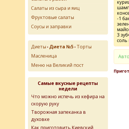
куриц
шам
Салаты из сыра и яиц
конс
Фруктовые салаты
-1 ба
зеле
Соусы и заправки
майо
3 зуб
соль 
Диеты
Диета №5
Торты
•
•
Масленица
Авто
Меню на Великий пост
Пригот
Самые вкусные рецепты
недели
Что можно испечь из кефира на
скорую руку
Творожная запеканка в
духовке
Как приготовить Киевский