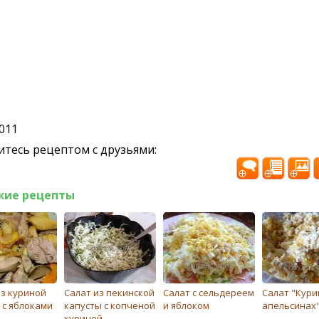
2011
тесь рецептом с друзьями:
жие рецепты
из куриной
Cалат из пекинской
Салат с сельдереем
Салат "Кури
 с яблоками
капусты с копченой
и яблоком
апельсинах
курицей