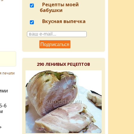
Рецепты моей
бабушки
Вкусная выпечка
290 ЛЕНИВЫХ РЕЦЕПТОВ
я печати
ими
5-6
м
ь