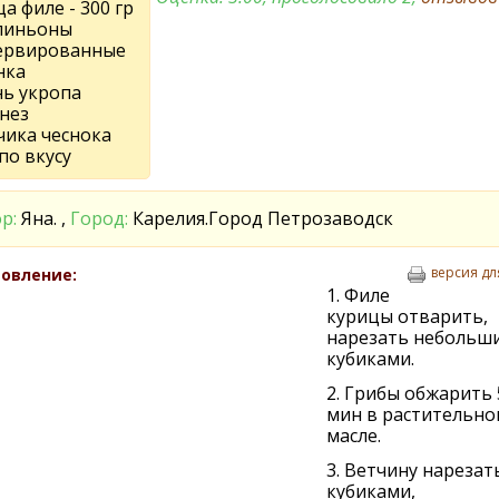
а филе - 300 гр
пиньоны
ервированные
нка
нь укропа
нез
чика чеснока
по вкусу
р:
Яна. ,
Город:
Карелия.Город Петрозаводск
версия дл
овление:
1. Филе
курицы отварить,
нарезать небольш
кубиками.
2. Грибы обжарить 
мин в растительно
масле.
3. Ветчину нарезат
кубиками,