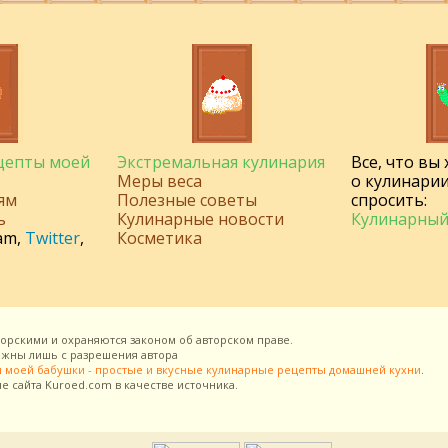
ецепты моей
Экстремальная кулинария
Все, что вы
Меры веса
о кулинарии
ям
Полезные советы
спросить:
ь
Кулинарные новости
Кулинарный
am
,
Twitter
,
Косметика
торскими и охраняются законом об авторском праве.
можны лишь с разрешения
автора
 моей бабушки - простые и вкусные кулинарные рецепты домашней кухни
.
ие сайта
Kuroed.com
в качестве источника.