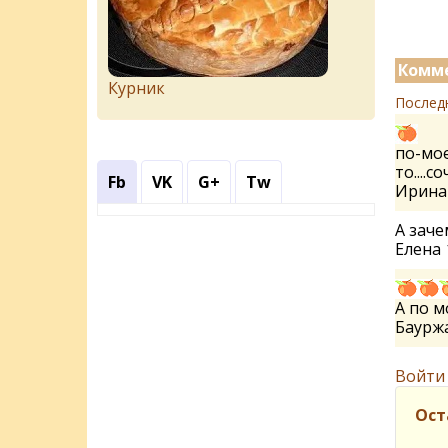
Комме
Курник
Послед
по-мое
то....с
Fb
VK
G+
Tw
Ирин
А зач
Елена
А по м
Баурж
Войти
Ост