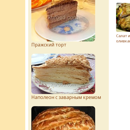
Салат и
оливка
Пражский торт
Наполеон с заварным кремом