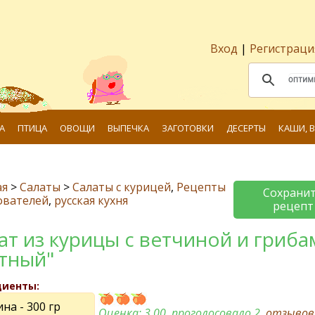
Вход
|
Регистраци
А
ПТИЦА
ОВОЩИ
ВЫПЕЧКА
ЗАГОТОВКИ
ДЕСЕРТЫ
КАШИ, 
ая
>
Салаты
>
Салаты с курицей
,
Рецепты
Сохрани
ователей
,
русская кухня
рецепт
ат из курицы с ветчиной и гриба
тный"
диенты:
на - 300 гр
Оценка:
3.00
, проголосовало 2,
отзыво