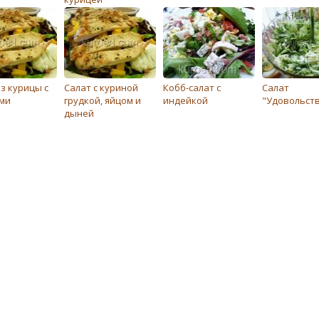
з курицы с
Салат с куриной
Кобб-салат с
Салат
ми
грудкой, яйцом и
индейкой
"Удовольст
дыней