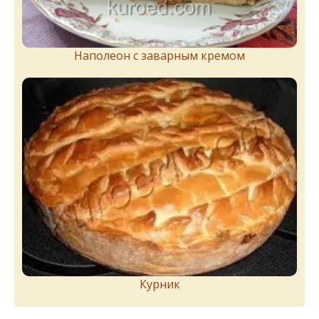
Наполеон с заварным кремом
Курник