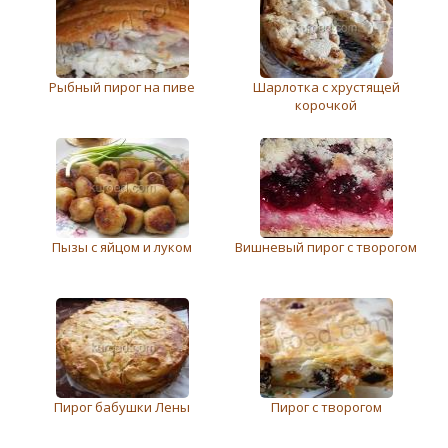
Рыбный пирог на пиве
Шарлотка с хрустящей
корочкой
Пызы с яйцом и луком
Вишневый пирог с творогом
Пирог бабушки Лены
Пирог с творогом