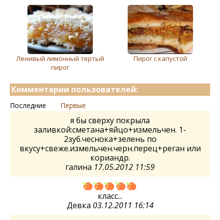
Ленивый лимонный тертый
Пирог с капустой
пирог
Комментарии пользователей:
Последние
Первые
я бы сверху покрыла
заливкой:сметана+яйцо+измельчен. 1-
2зуб.чеснока+зелень по
вкусу+свеже.измельчен.черн.перец+реган или
кориандр.
галина
17.05.2012 11:59
класс...
Девка
03.12.2011 16:14