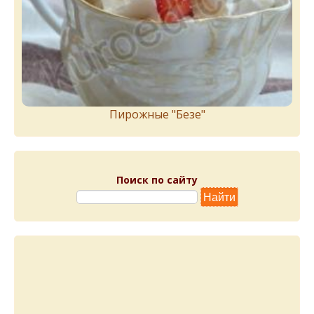
Пирожныe "Бeзe"
Поиск по сайту