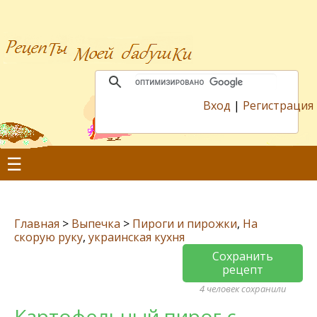
Вход
|
Регистрация
☰
Главная
>
Выпечка
>
Пироги и пирожки
,
На
скорую руку
,
украинская кухня
Сохранить
рецепт
4 человек сохранили
Картофельный пирог с