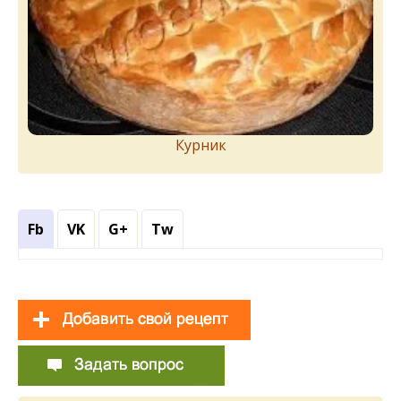
Курник
Fb
VK
G+
Tw