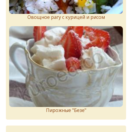
Овощное рагу с курицей и рисом
Пирожныe "Бeзe"