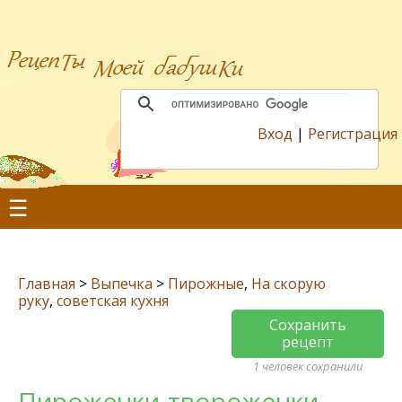
Вход
|
Регистрация
☰
Главная
>
Выпечка
>
Пирожные
,
На скорую
руку
,
советская кухня
Сохранить
рецепт
1 человек сохранили
Пироженки-твороженки