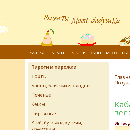
ГЛАВНАЯ
САЛАТЫ
ЗАКУСКИ
СУПЫ
МЯСО
РЫБ
Пироги и пирожки
Торты
Главн
Похуд
Блины, блинчики, оладьи
Печенье
Каб
Кексы
зел
Пирожные
Хлеб, булочки, куличи,
Ингре
круассаны