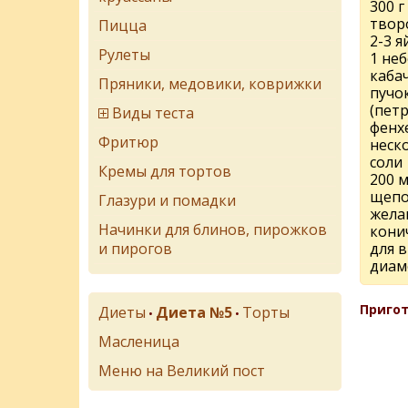
300 
твор
Пицца
2-3 я
Рулеты
1 не
каба
Пряники, медовики, коврижки
пучо
(петр
Виды теста
фенх
Фритюр
неск
соли
Кремы для тортов
200 
щепо
Глазури и помадки
жела
Начинки для блинов, пирожков
кони
и пирогов
для 
диам
Пригот
Диеты
Диета №5
Торты
•
•
Масленица
Меню на Великий пост