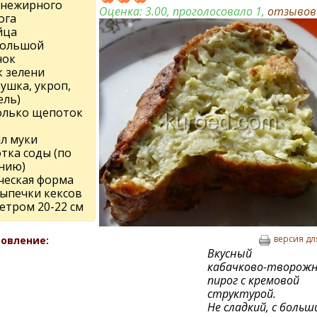
г нежирного
Оценка:
3.00
, проголосовало 1,
отзыво
ога
йца
большой
чок
к зелени
ушка, укроп,
ель)
олько щепоток
мл муки
тка соды (по
нию)
ческая форма
выпечки кексов
етром 20-22 см
версия дл
овление:
Вкусный
кабачково-творож
пирог с кремовой
структурой.
Не сладкий, с больш