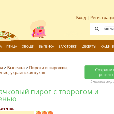
Вход
|
Регистраци
А
ПТИЦА
ОВОЩИ
ВЫПЕЧКА
ЗАГОТОВКИ
ДЕСЕРТЫ
КАШИ, 
ая
>
Выпечка
>
Пироги и пирожки
,
Сохрани
ение
,
украинская кухня
рецепт
9 человек сохр
ачковый пирог с творогом и
енью
диенты: