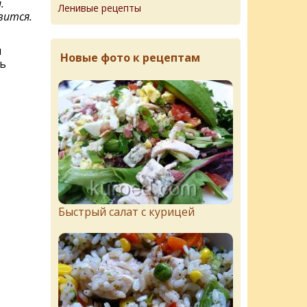
.
Ленивые рецепты
вится.
м
Новые фото к рецептам
ь
Быстрый салат с курицей