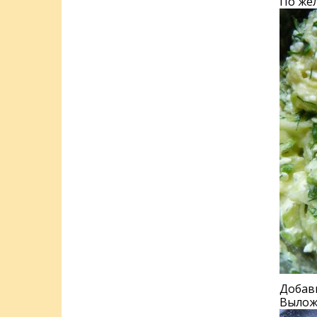
По же
Добави
Вылож