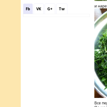
и наре
Fb
VK
G+
Tw
Все пе