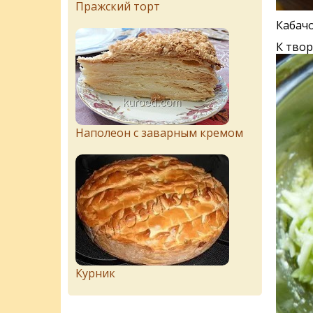
Пражский торт
Кабачо
К твор
Наполеон с заварным кремом
Курник