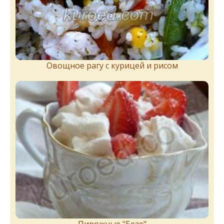
Овощное рагу с курицей и рисом
Пирожныe "Бeзe"