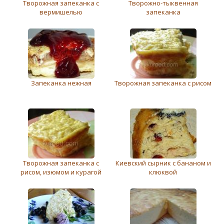
Творожная запеканка с
Творожно-тыквенная
вермишелью
запеканка
Запеканка нежная
Творожная запеканка с рисом
Творожная запеканка с
Киевский сырник с бананом и
рисом, изюмом и курагой
клюквой