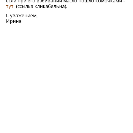
если при его взбивании масло пошло комочками -
тут
(ссылка кликабельна).
С уважением,
Ирина