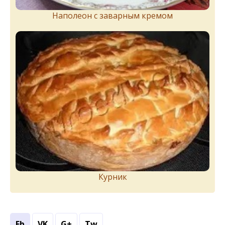
Наполеон с заварным кремом
Курник
Fb
VK
G+
Tw