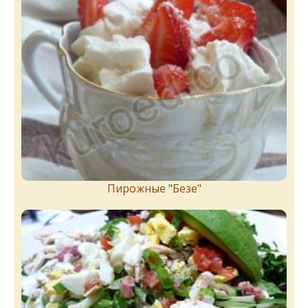
Пирожныe "Бeзe"