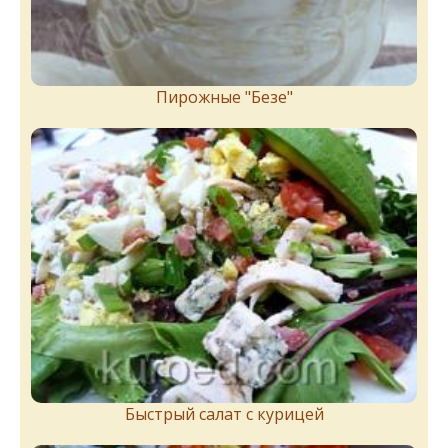
Пирожныe "Бeзe"
Быстрый салат с курицей