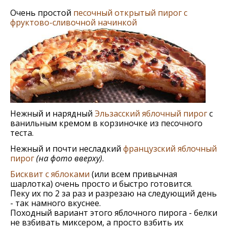
Очень простой
песочный открытый пирог с
фруктово-сливочной начинкой
Нежный и нарядный
Эльзасский яблочный пирог
с
ванильным кремом в корзиночке из песочного
теста.
Нежный и почти несладкий
французский яблочный
пирог
(на фото вверху)
.
Бисквит с яблоками
(или всем привычная
шарлотка) очень просто и быстро готовится.
Пеку их по 2 за раз и разрезаю на следующий день
- так намного вкуснее.
Походный вариант этого яблочного пирога - белки
не взбивать миксером, а просто взбить их