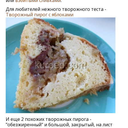
или
взбитыми сливками
.
Для любителей нежного творожного теста -
Творожный пирог с яблоками
И еще 2 похожих творожных пирога -
"обезжиренный" и большой, закрытый, на лист