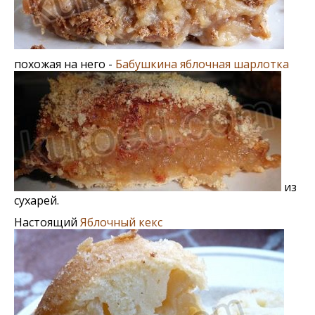
похожая на него -
Бабушкина яблочная шарлотка
из
сухарей.
Настоящий
Яблочный кекс