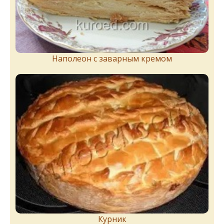
Наполеон с заварным кремом
Курник