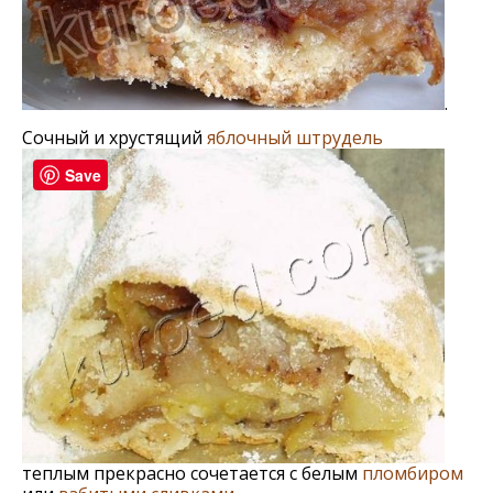
.
Сочный и хрустящий
яблочный штрудель
Save
теплым прекрасно сочетается с белым
пломбиром