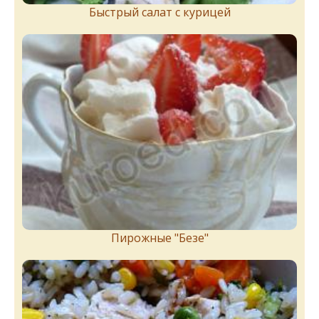
Быстрый салат с курицей
Пирожныe "Бeзe"