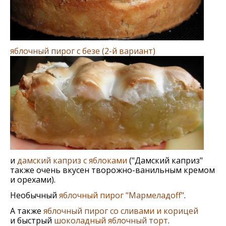
яблочный пирог c безе (2-й вариант)
и
дамский каприз с яблоками
("Дамский каприз"
также очень вкусен творожно-ванильным кремом
и орехами).
Необычный
яблочный пирог "Мармеладоff"
.
А также
яблочный пирог со сливами и корицей
и быстрый
шоколадный яблочный торт
.