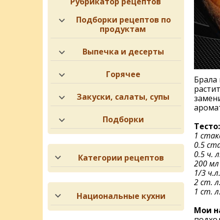
Рубрикатор рецептов
Подборки рецептов по
продуктам
Выпечка и десерты
Горячее
Брала 
растит
Закуски, салаты, супы
замени
аромат
Подборки
Тесто:
1 стак
0.5 ст
0.5 ч. 
Категории рецептов
200 мл
1/3 ч.
2 ст. 
1 ст. л
Национальные кухни
Мои н
подхо