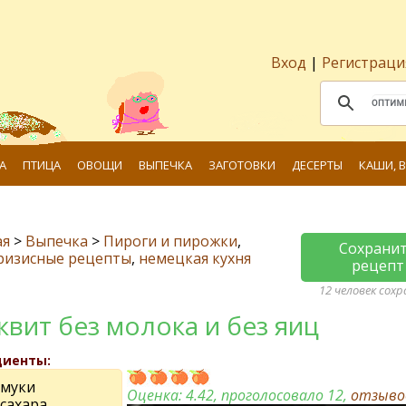
Вход
|
Регистраци
А
ПТИЦА
ОВОЩИ
ВЫПЕЧКА
ЗАГОТОВКИ
ДЕСЕРТЫ
КАШИ, 
ая
>
Выпечка
>
Пироги и пирожки
,
Сохрани
ризисные рецепты
,
немецкая кухня
рецепт
12 человек сох
квит без молока и без яиц
диенты:
 муки
Оценка:
4.42
, проголосовало 12,
отзыв
 сахара