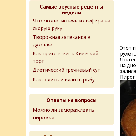
Самые вкусные рецепты
недели
Что можно испечь из кефира на
скорую руку
Творожная запеканка в
духовке
Этот п
Как приготовить Киевский
рулето
Я на е
торт
на дно
Диетический гречневый суп
залила
Пирог 
Как солить и вялить рыбу
Ответы на вопросы
Можно ли замораживать
пирожки