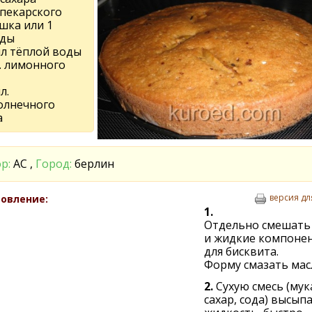
. пекарского
шка или 1
оды
мл тёплой воды
л. лимонного
л.
олнечного
а
р:
АС ,
Город:
берлин
версия дл
овление:
1.
Отдельно смешать 
и жидкие компоне
для бисквита.
Форму смазать мас
2.
Сухую смесь (мук
сахар, сода) высып