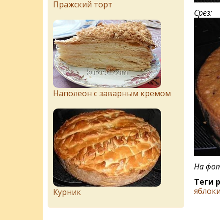
Пражский торт
Срез:
Наполеон с заварным кремом
На фот
Теги 
яблок
Курник