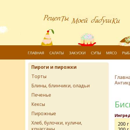
ГЛАВНАЯ
САЛАТЫ
ЗАКУСКИ
СУПЫ
МЯСО
РЫБ
Пироги и пирожки
Торты
Главн
Антик
Блины, блинчики, оладьи
Печенье
Бис
Кексы
Пирожные
Ингре
Хлеб, булочки, куличи,
200 г
круассаны
200 г