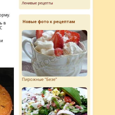
Ленивые рецепты
орму.
Новые фото к рецептам
ь в
С
 и
Пирожныe "Бeзe"