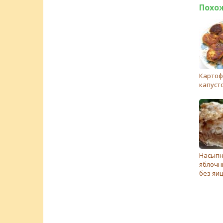
Похо
Картоф
капуст
Насып
яблочн
без яи