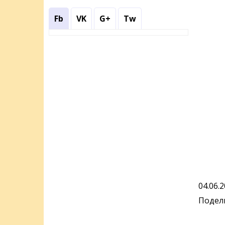
Fb
VK
G+
Tw
04.06.
Подели