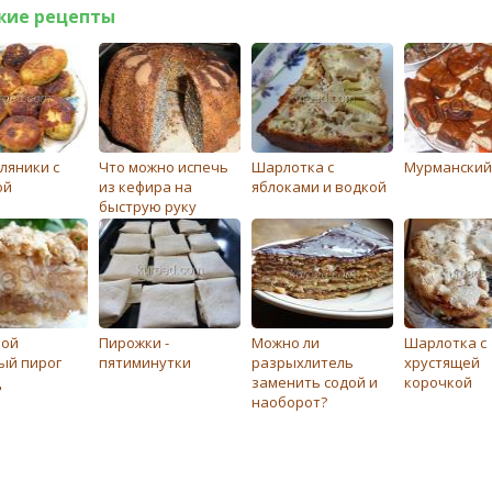
жие рецепты
ляники с
Что можно испечь
Шарлотка с
Мурманский
ой
из кефира на
яблоками и водкой
быструю руку
ной
Пирожки -
Можно ли
Шарлотка с
ый пирог
пятиминутки
разрыхлитель
хрустящей
ц
заменить содой и
корочкой
наоборот?