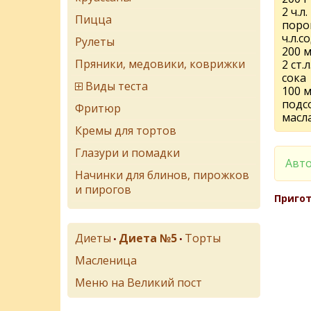
2 ч.л
Пицца
поро
ч.л.с
Рулеты
200 
Пряники, медовики, коврижки
2 ст.
сока
Виды теста
100 м
подс
Фритюр
масл
Кремы для тортов
Глазури и помадки
Авто
Начинки для блинов, пирожков
и пирогов
Пригот
Диеты
Диета №5
Торты
•
•
Масленица
Меню на Великий пост