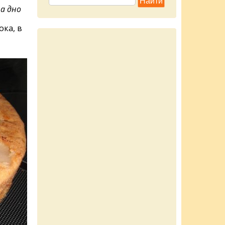
а дно
ока, в