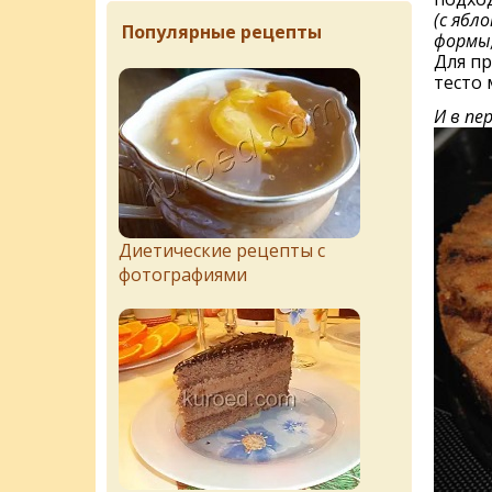
(с ябл
Популярные рецепты
формы,
Для пр
тесто
И в пе
Диетические рецепты с
фотографиями