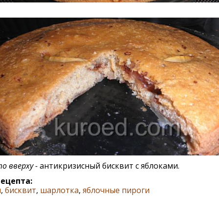
о вверху -
антикризисный бисквит с яблоками.
рецепта:
и
,
бисквит
,
шарлотка
,
яблочные пироги