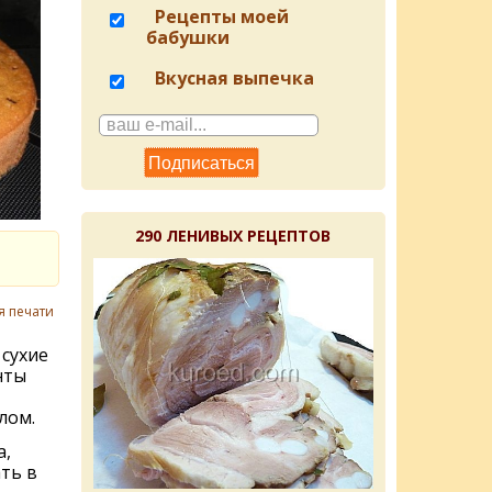
Рецепты моей
бабушки
Вкусная выпечка
290 ЛЕНИВЫХ РЕЦЕПТОВ
я печати
сухие
нты
лом.
а,
ать в