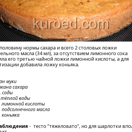
половину нормы сахара и всего 2 столовых ложки
ельного масла (34 мл), за отсутствием лимонного сока
ла его третью чайной ложки лимонной кислоты, а для
изации добавила ложку коньяка.
ан муки
акана сахара
л. соды
 тёплой воды
л. лимонной кислоты
л. подсолнечного масла
. коньяка
аблюдения
- тесто "тяжеловато", но для шарлотки впо
дит