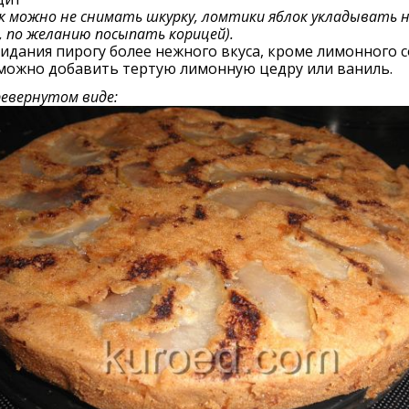
ок можно не снимать шкурку, ломтики яблок укладывать н
 по желанию посыпать корицей).
идания пирогу более нежного вкуса, кроме лимонного с
 можно добавить тертую лимонную цедру или ваниль.
ревернутом виде: