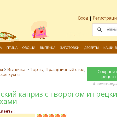
Вход
|
Регистраци
А
ПТИЦА
ОВОЩИ
ВЫПЕЧКА
ЗАГОТОВКИ
ДЕСЕРТЫ
КАШИ, 
ая
>
Выпечка
>
Торты
,
Праздничный стол
,
Сохрани
кая кухня
рецепт
8 человек сохр
ский каприз с творогом и грецк
хами
диенты: