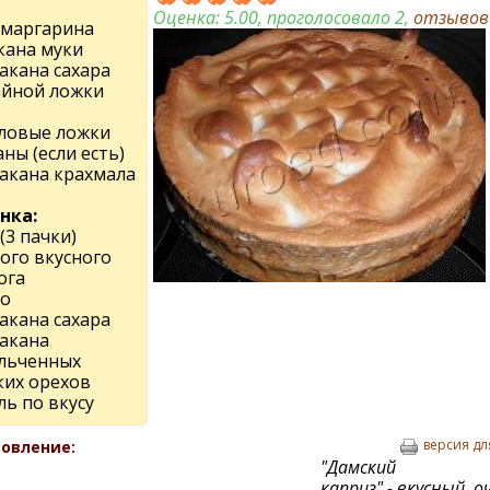
Оценка:
5.00
, проголосовало 2,
отзыво
г маргарина
кана муки
такана сахара
чайной ложки
оловые ложки
ны (если есть)
такана крахмала
нка:
 (3 пачки)
ого вкусного
ога
цо
такана сахара
такана
льченных
ких орехов
ль по вкусу
версия дл
овление:
"Дамский
каприз" - вкусный, о