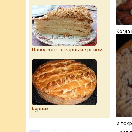
Когда 
Наполеон с заварным кремом
Курник
и пок