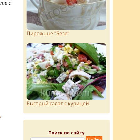
сте с
Пирожныe "Бeзe"
Быстрый салат с курицей
в
Поиск по сайту