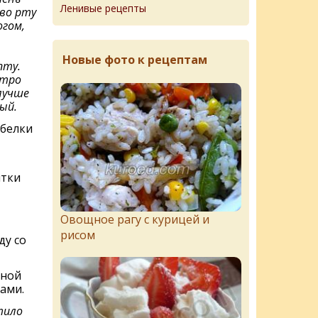
Ленивые рецепты
во рту
гом,
Новые фото к рецептам
пту.
стро
лучше
ый.
 белки
лтки
Овощное рагу с курицей и
рисом
ду со
тной
ами.
тило