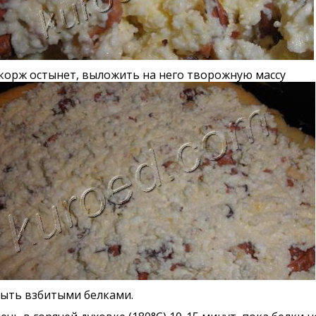
корж остынет, выложить на него творожную массу
рыть взбитыми белками.