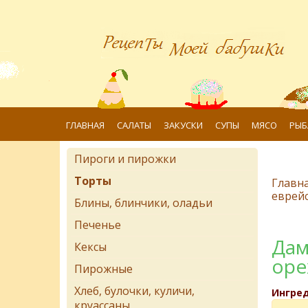
ГЛАВНАЯ
САЛАТЫ
ЗАКУСКИ
СУПЫ
МЯСО
РЫБ
Пироги и пирожки
Торты
Главн
еврейс
Блины, блинчики, оладьи
Печенье
Дам
Кексы
оре
Пирожные
Хлеб, булочки, куличи,
Ингре
круассаны