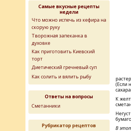
Самые вкусные рецепты
недели
Что можно испечь из кефира на
скорую руку
Творожная запеканка в
духовке
Как приготовить Киевский
торт
Диетический гречневый суп
Как солить и вялить рыбу
растер
(Если 
сахара)
Ответы на вопросы
К желт
сметан
Сметанники
Негуст
бумаг
Рубрикатор рецептов
В этот