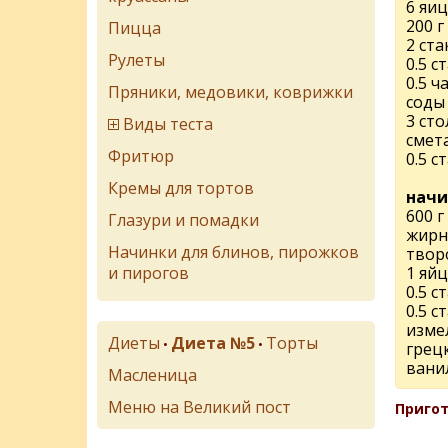
6 яиц
200 
Пицца
2 ста
Рулеты
0.5 с
0.5 
Пряники, медовики, коврижки
соды
3 ст
Виды теста
смета
Фритюр
0.5 с
Кремы для тортов
начи
600 г
Глазури и помадки
жирн
Начинки для блинов, пирожков
твор
и пирогов
1 яй
0.5 с
0.5 с
изме
Диеты
Диета №5
Торты
•
•
грец
вани
Масленица
Меню на Великий пост
Пригот