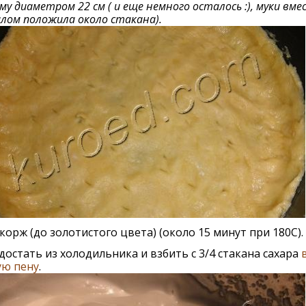
му диаметром 22 см ( и еще немного осталось :), муки вме
лом положила около стакана).
корж (до золотистого цвета) (около 15 минут при 180С).
достать из холодильника и взбить с 3/4 стакана сахара
ую пену
.