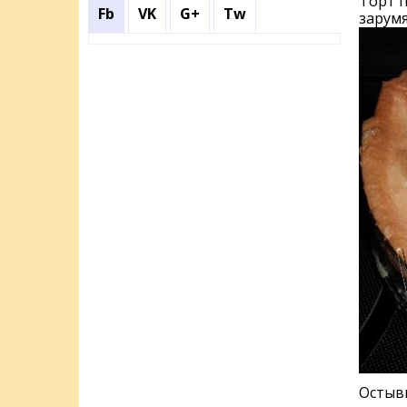
Торт п
Fb
VK
G+
Tw
зарумя
Остывш