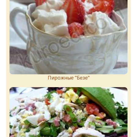
Пирожныe "Бeзe"