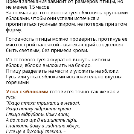
Время запекания зависит от размеров птицы, но
не менее 1.5 часов.
За полчаса до готовности гуся обложить крупными
яблоками, чтобы они успели испечься и
пропитаться гусиным жиром, не потеряв при этом
форму.
Готовность птицы можно проверить, проткнув ее
мясо острой палочкой - вытекающий сок должен
быть светлым, без примеси крови.
Из готового гуся аккуратно вынуть нитки и
яблоки, яблоки выложить на блюдо.
Птицу разделать на части и уложить на яблоки.
Гусь или утка с яблоками исключительно вкусны
горячими.
Утка с яблоками
готовится точно так же как и
гусь:
"Якщо птаха тримати в неволі,
Якщо птаху підрізати крила
І якщо відрубать йому лапи,
А до того ще й вищипать пір’я,
І напхать йому в задницю яблук,
І усе це в духовці спекти, –