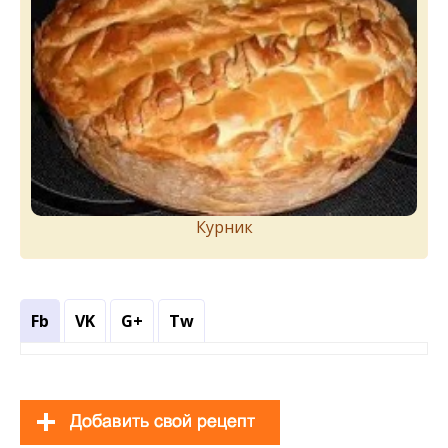
Курник
Fb
VK
G+
Tw