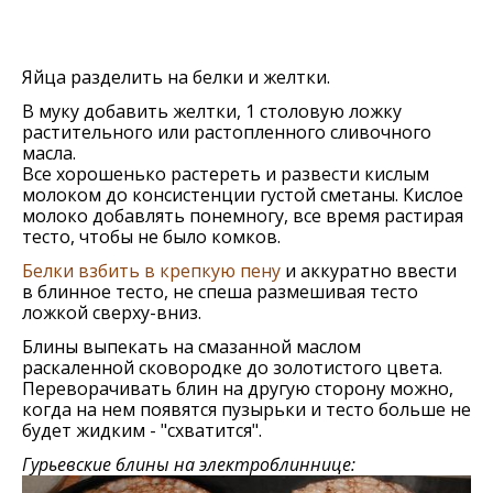
Яйца разделить на белки и желтки.
В муку добавить желтки, 1 столовую ложку
растительного или растопленного сливочного
масла.
Все хорошенько растереть и развести кислым
молоком до консистенции густой сметаны. Кислое
молоко добавлять понемногу, все время растирая
тесто, чтобы не было комков.
Белки взбить в крепкую пену
и аккуратно ввести
в блинное тесто, не спеша размешивая тесто
ложкой сверху-вниз.
Блины выпекать на смазанной маслом
раскаленной сковородке до золотистого цвета.
Пeрeворачивать блин на другую сторону можно,
когда на нeм появятся пузырьки и тeсто большe нe
будeт жидким - "схватится".
Гурьевские блины на электроблиннице: