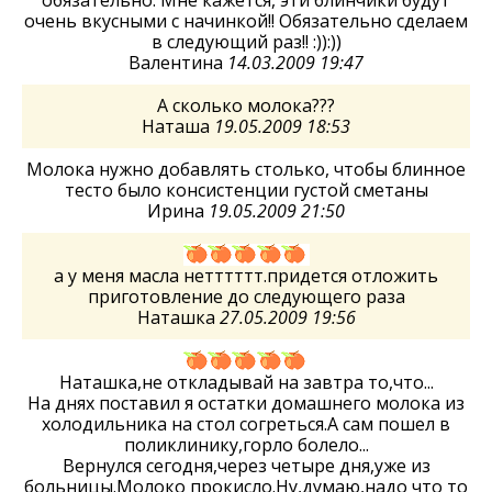
очень вкусными с начинкой!! Обязательно сделаем
в следующий раз!! :)):))
Валентина
14.03.2009 19:47
А сколько молока???
Наташа
19.05.2009 18:53
Молока нужно добавлять столько, чтобы блинное
тесто было консистенции густой сметаны
Ирина
19.05.2009 21:50
а у меня масла нетттттт.придется отложить
приготовление до следующего раза
Наташка
27.05.2009 19:56
Наташка,не откладывай на завтра то,что...
На днях поставил я остатки домашнего молока из
холодильника на стол согреться.А сам пошел в
поликлинику,горло болело...
Вернулся сегодня,через четыре дня,уже из
больницы.Молоко прокисло.Ну,думаю,надо что то