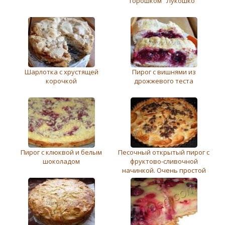
горошком "Лукошко"
Шарлотка с хрустящей
Пирог с вишнями из
корочкой
дрожжевого теста
Пирог с клюквой и белым
Песочный открытый пирог с
шоколадом
фруктово-сливочной
начинкой. Очень простой