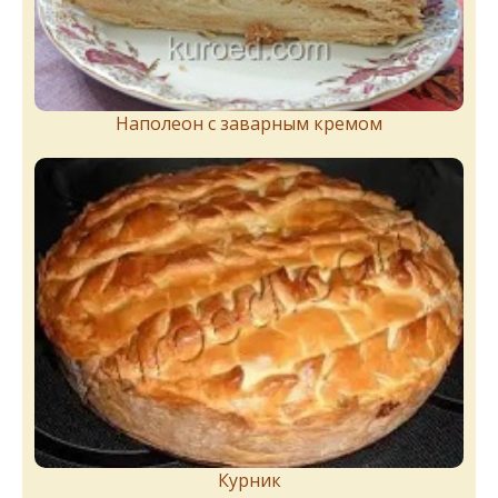
Наполеон с заварным кремом
Курник