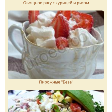
Овощное рагу с курицей и рисом
Пирожныe "Бeзe"