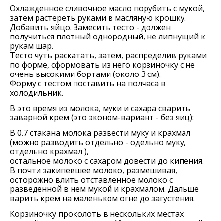
Охлажденное сливочное масло порубить с мукой,
затем растереть руками в масляную крошку.
Добавить яйцо. Замесить тесто - должен
получиться плотный однородный, не липнущий к
рукам шар.
Тесто чуть раскатать, затем, распределив руками
по форме, сформовать из него корзиночку с не
очень высокими бортами (около 3 см).
Форму с тестом поставить на полчаса в
холодильник.
В это время из молока, муки и сахара сварить
заварной крем (это эконом-вариант - без яиц):
В 0.7 стакана молока развести муку и крахмал
(можно разводить отдельно - одельно муку,
отдельно крахмал ),
остальное молоко с сахаром довести до кипения.
В почти закипевшее молоко, размешивая,
осторожно влить отставленное молоко с
разведенной в нем мукой и крахмалом. Дальше
варить крем на маленьком огне до загустения.
Корзиночку проколоть в нескольких местах