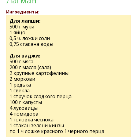
Лагман
Ингредиенты:
Для лапши:
500 г муки
1 яйцо
0,5 ч. ложки соли
0,75 стакана воды
Для ваджи:
500 г мяса
200 г масла (сала)
2 крупные картофелины
2 моркови
1 редька
1 свекла
1 стручок сладкого перца
100 г капусты
4 луковицы
4 помидора
1 головка чеснока
1 стакан зелени кинзы
по 1 ч ложке красного 1 черного перца