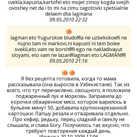
cvekla,kapusta,kartofel eto mojet zimoy kogda svejih
ovoshey net da i to mi na zimu zagotovki spetsialnie
delaem dlia lagmana
09.05.2010 22:32
lagman eto Yugurskoe bludo!!!!a ne uzbekskoe!!i ne
nujno tam ni markovi,ni kapusti ni tem bolee
svekli,eto vam ne borsh!!!!!i ego ne nakladivayut
sloyami, eto vam ne lazan!!!lagman eto LAGMAN!!!!!
09.05.2010 21:16
Я без рецепта готовила, когда то мама
рассказывала (она выросла в Узбекистане). Так из
всего, что тут перечислено, овощного, я положила
поджаренный лук и морковь. Заправила до
корочки обжаренное мясо, которое варилось в
бульёне минут 50, добавила крупнонарезанной
картошки. Лапшу резала и отваривала отдельно.
Про кефир, редьку, перец сладкий и свеклу не
слышала, и слава Богу. Получилось так вкусно, что
требуют повторения каждый день.
Иришка
20.10.2009 17:06