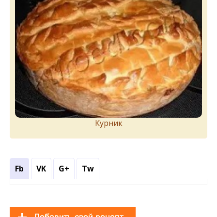
Курник
Fb
VK
G+
Tw