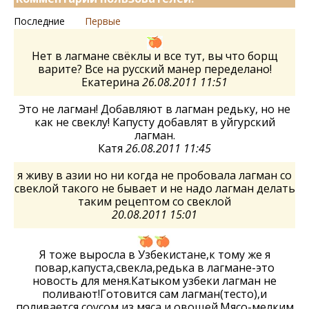
Последние
Первые
Нет в лагмане свёклы и все тут, вы что борщ
варите? Все на русский манер переделано!
Екатерина
26.08.2011 11:51
Это не лагман! Добавляют в лагман редьку, но не
как не свеклу! Капусту добавлят в уйгурский
лагман.
Катя
26.08.2011 11:45
я живу в азии но ни когда не пробовала лагман со
свеклой такого не бывает и не надо лагман делать
таким рецептом со свеклой
20.08.2011 15:01
Я тоже выросла в Узбекистане,к тому же я
повар,капуста,свекла,редька в лагмане-это
новость для меня.Катыком узбеки лагман не
поливают!Готовится сам лагман(тесто),и
поливается соусом из мяса и овощей.Мясо-мелким