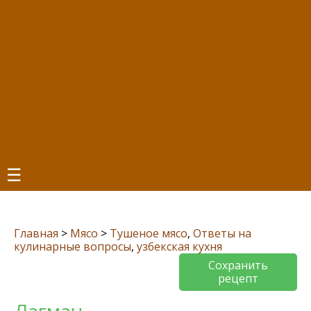
☰
Главная
>
Мясо
>
Тушеное мясо
,
Ответы на
кулинарные вопросы
,
узбекская кухня
Сохранить
рецепт