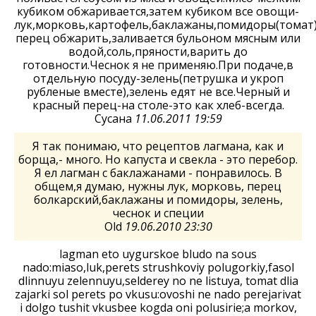
кубиком обжаривается,затем кубиком все овощи-
лук,морковь,картофель,баклажаны,помидоры(томат)
перец обжарить,заливается бульоном мясным или
водой,соль,пряности,варить до
готовности.Чеснок я не применяю.При подаче,в
отдельную посуду-зелень(петрушка и укроп
рубленые вместе),зелень едят не все.Черный и
красный перец-на столе-это как хлеб-всегда.
Сусана
11.06.2011 19:59
Я так понимаю, что рецептов лагмана, как и
борща,- много. Но капуста и свекла - это перебор.
Я ел лагман с баклажанами - понравилось. В
общем,я думаю, нужны лук, морковь, перец
болкарский,баклажаны и помидоры, зелень,
чеснок и специи
Old
19.06.2010 23:30
lagman eto uygurskoe bludo na sous
nado:miaso,luk,perets strushkoviy polugorkiy,fasol
dlinnuyu zelennuyu,selderey no ne listuya, tomat dlia
zajarki sol perets po vkusu:ovoshi ne nado perejarivat
i dolgo tushit vkusbee kogda oni polusirie;a morkov,