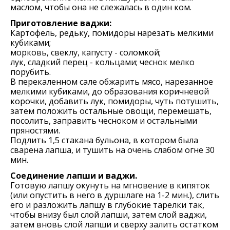
маслом, чтобы она не слежалась в один ком.
Приготовление ваджи:
Картофель, редьку, помидоры нарезать мелкими
кубиками;
морковь, свеклу, капусту - соломкой;
лук, сладкий перец - кольцами; чеснок мелко
порубить.
В перекаленном сале обжарить мясо, нарезанное
мелкими кубиками, до образования коричневой
корочки, добавить лук, помидоры, чуть потушить,
затем положить остальные овощи, перемешать,
посолить, заправить чесноком и остальными
пряностями.
Подлить 1,5 стакана бульона, в котором была
сварена лапша, и тушить на очень слабом огне 30
мин.
Соединение лапши и ваджи.
Готовую лапшу окунуть на мгновение в кипяток
(или опустить в него в дуршлаге на 1-2 мин.), слить
его и разложить лапшу в глубокие тарелки так,
чтобы внизу был слой лапши, затем слой ваджи,
затем вновь слой лапши и сверху залить остатком