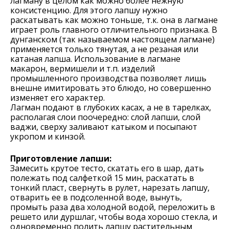
лагману в целом как можно более нежную
консистенцию. Для этого лапшу нужно
раскатывать как можно тоньше, т.к. она в лагмане
играет роль главного отличительного признака. В
дунганском (так называемом настоящем лагмане)
применяется только тянутая, а не резаная или
катаная лапша. Использование в лагмане
макарон, вермишели и т.п. изделий
промышленного производства позволяет лишь
внешне имитировать это блюдо, но совершенно
изменяет его характер.
Лагман подают в глубоких касах, а не в тарелках,
располагая слои поочередно: слой лапши, слой
ваджи, сверху заливают катыком и посыпают
укропом и кинзой.
Приготовление лапши:
Замесить крутое тесто, скатать его в шар, дать
полежать под салфеткой 15 мин, раскатать в
тонкий пласт, свернуть в рулет, нарезать лапшу,
отварить ее в подсоленной воде, вынуть,
промыть раза два холодной водой, переложить в
решето или дуршлаг, чтобы вода хорошо стекла, и
одновременно полить лапшу растительным