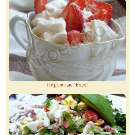
Пирожныe "Бeзe"