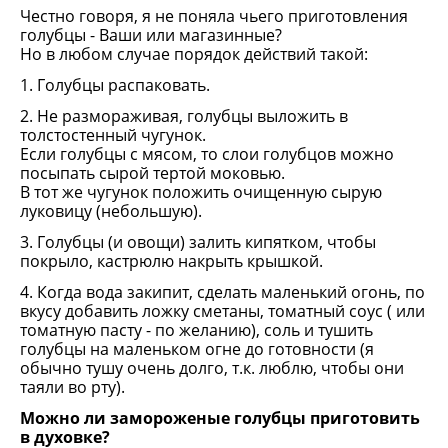
Честно говоря, я не поняла чьего приготовления
голубцы - Ваши или магазинные?
Но в любом случае порядок действий такой:
1. Голубцы распаковать.
2. Не размораживая, голубцы выложить в
толстостенный чугунок.
Если голубцы с мясом, то слои голубцов можно
посыпать сырой тертой моковью.
В тот же чугунок положить очищенную сырую
луковицу (небольшую).
3. Голубцы (и овощи) залить кипятком, чтобы
покрыло, кастрюлю накрыть крышкой.
4. Когда вода закипит, сделать маленький огонь, по
вкусу добавить ложку сметаны, томатный соус ( или
томатную пасту - по желанию), соль и тушить
голубцы на маленьком огне до готовности (я
обычно тушу очень долго, т.к. люблю, чтобы они
таяли во рту).
Можно ли замороженые голубцы приготовить
в духовке?