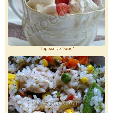
Пирожныe "Бeзe"