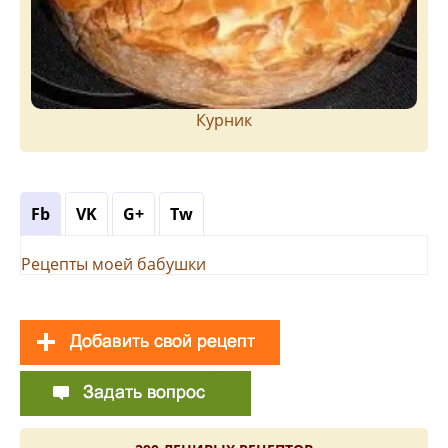
Курник
Fb
VK
G+
Tw
Рецепты моей бабушки