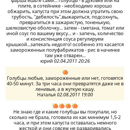
фарша ешьте сами... голубцы - в духовке или на
плите, в сотейнике - необходимо хорошо
обжарить, капуста при этом должна утратить свою
грубость, "дебелость",выжариться, подсохнуть,
превратиться в зажаристую, тоненькую,
шелковистую оболочку... затем - сметана, томат или
иной соус по вашему вкусу... и - запечь, количество
и консистенция соуса регулируем
крышкой...запекать недолго! особенно это касается
замороженных полуфабрикатов - рис в начинке
там уже отварен...
юрий
02.04.2011 20:26
Голубцы любые, замороженные или нет, готовятся
40-50 минут. За три часа они превратятся даже не в
ленивые, а в жуткую кашу.
Наталья
02.08.2011 19:00
Не знаю где и какие голубцы вы покупали, но
сколько не брала, готовила их как минимум 1,5-2
часа, и при этом капуста оставалась немного
жесткой и они совсем не разваривались