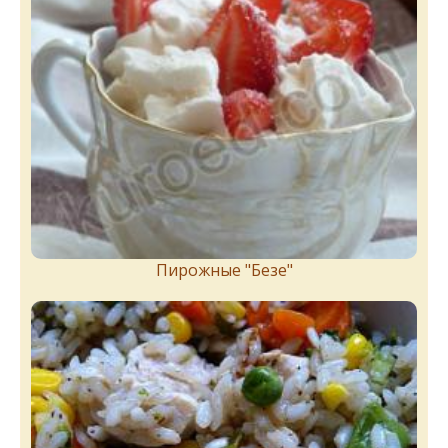
Пирожныe "Бeзe"