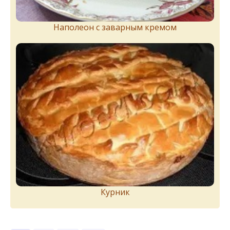
Наполеон с заварным кремом
Курник