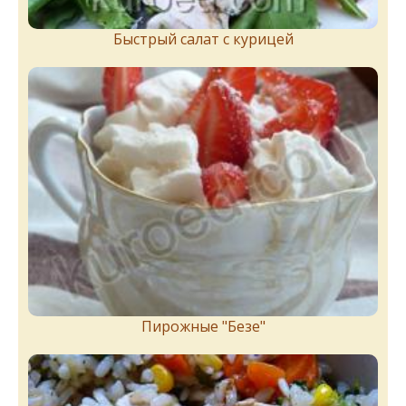
Быстрый салат с курицей
Пирожныe "Бeзe"