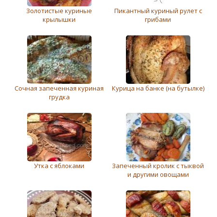
Золотистые куриные
Пикантный куриный рулет с
крылышки
грибами
Сочная запеченная куриная
Курица на банке (на бутылке)
грудка
Утка с яблоками
Запеченный кролик с тыквой
и другими овощами