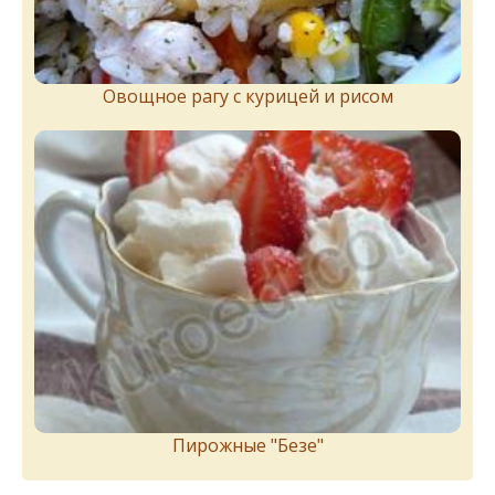
Овощное рагу с курицей и рисом
Пирожныe "Бeзe"