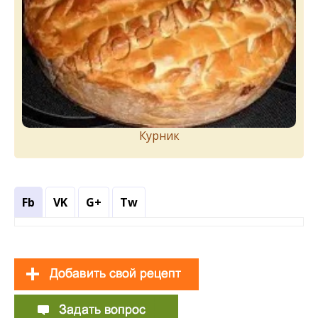
Курник
Fb
VK
G+
Tw