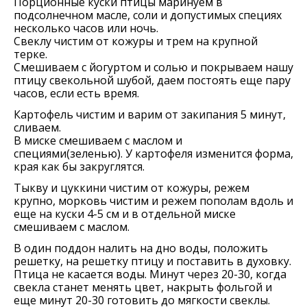
Порционные куски птицы маринуем в
подсолнечном масле, соли и допустимых специях
несколько часов или ночь.
Свеклу чистим от кожуры и трем на крупной
терке.
Смешиваем с йогуртом и солью и покрываем нашу
птицу свекольной шубой, даем постоять еще пару
часов, если есть время.
Картофель чистим и варим от закипания 5 минут,
сливаем.
В миске смешиваем с маслом и
специями(зеленью). У картофеля изменится форма,
края как бы закруглятся.
Тыкву и цуккини чистим от кожуры, режем
крупно, морковь чистим и режем пополам вдоль и
еще на куски 4-5 см и в отдельной миске
смешиваем с маслом.
В один поддон налить на дно воды, положить
решетку, на решетку птицу и поставить в духовку.
Птица не касается воды. Минут через 20-30, когда
свекла станет менять цвет, накрыть фольгой и
еще минут 20-30 готовить до мягкости свеклы.