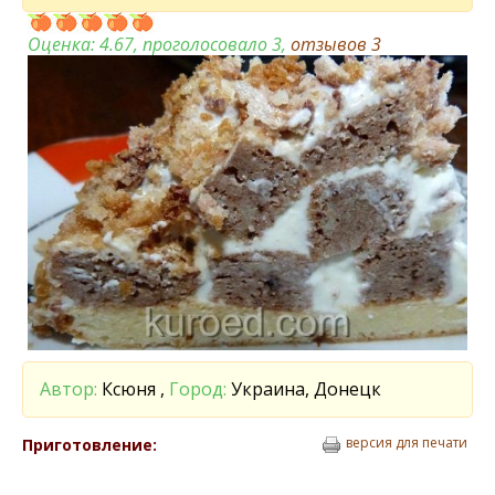
Оценка:
4.67
, проголосовало 3,
отзывов
3
Автор:
Ксюня ,
Город:
Украина, Донецк
версия для печати
Приготовление: