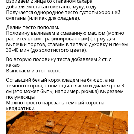
Взбиваем 2 яйца со стаканом сахара,
добавляем стакан сметаны, муку, соду.
Получается однородное тесто густоты хорошей
сметаны (или как для оладьев).
Делим тесто пополам.
Половину выливаем в смазанную маслом (можно
растительным - рафинированным) форму для
выпечки тортов, ставим в теплую духовку и печем
30-40 мин (до золотистого цвета).
Во вторую половину теста добавляем 2 ст. л.
какао.
Выпекаем и этот корж.
Остывший белый корж кладем на блюдо, а из
темного коржа, с помощью выемки диаметром 3
см (это может быть, например, рюмка) вырезаем
полумесяцы.
Можно просто нарезать темный корж на
квадратики.