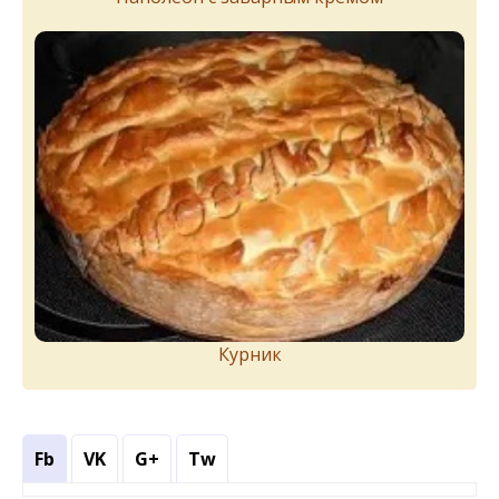
Курник
Fb
VK
G+
Tw