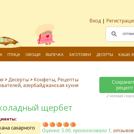
Вход
|
Регистраци
А
ПТИЦА
ОВОЩИ
ВЫПЕЧКА
ЗАГОТОВКИ
ДЕСЕРТЫ
КАШИ, 
ая
>
Десерты
>
Конфеты
,
Рецепты
Сохрани
ователей
,
азербайджанская кухня
рецепт
2 человек сохр
оладный щербет
диенты:
кана сахарного
Оценка:
5.00
, проголосовало 1,
отзыво
,