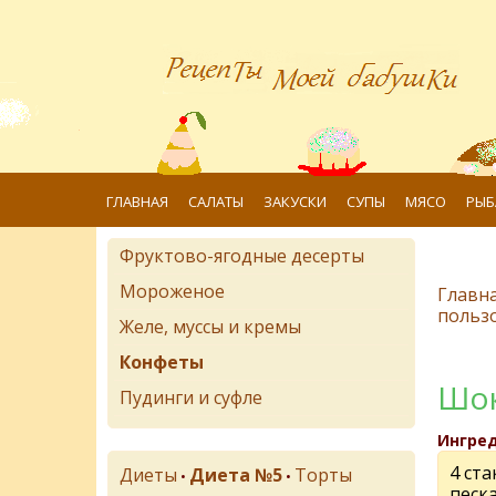
ГЛАВНАЯ
САЛАТЫ
ЗАКУСКИ
СУПЫ
МЯСО
РЫБ
Фруктово-ягодные десерты
Мороженое
Главн
польз
Желе, муссы и кремы
Конфеты
Шок
Пудинги и суфле
Ингре
4 ста
Диеты
Диета №5
Торты
•
•
песка