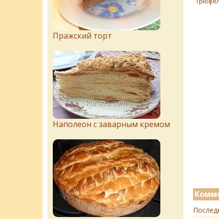
Трюфе
Пражский торт
Наполеон с заварным кремом
Комме
Послед