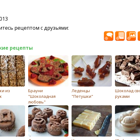
2013
тесь рецептом с друзьями:
жие рецепты
ки из
Брауни
Леденцы
Шоколад св
к
"Шоколадная
"Петушки"
руками
любовь"