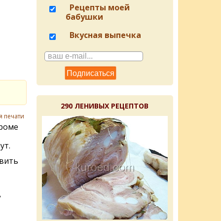
Рецепты моей
бабушки
Вкусная выпечка
290 ЛЕНИВЫХ РЕЦЕПТОВ
я печати
роме
ут.
авить
ь
ь