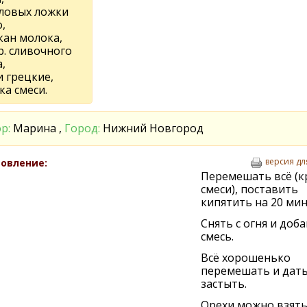
оловых ложки
,
кан молока,
р. сливочного
,
и грецкие,
ка смеси.
р:
Марина ,
Город:
Нижний Новгород
версия дл
овление:
Перемешать всё (к
смеси), поставить
кипятить на 20 мин
Снять с огня и доб
смесь.
Всё хорошенько
перемешать и дат
застыть.
Орехи можно взят