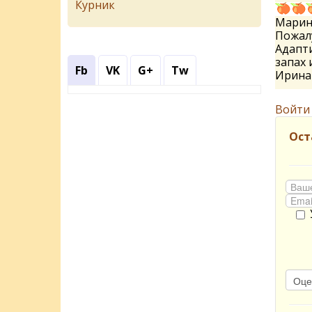
Курник
Марина
Пожалу
Адапти
запах и
Fb
VK
G+
Tw
Ирин
Войти
Ост