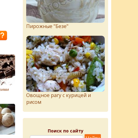
Пирожныe "Бeзe"
оими
Овощное рагу с курицей и
рисом
Поиск по сайту