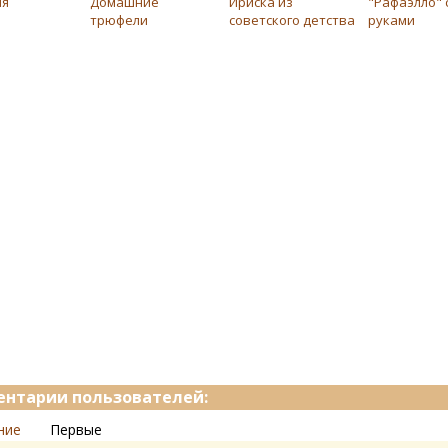
ля
Домашние
Ириска из
"Рафаэлло" 
трюфели
советского детства
руками
нтарии пользователей:
ние
Первые