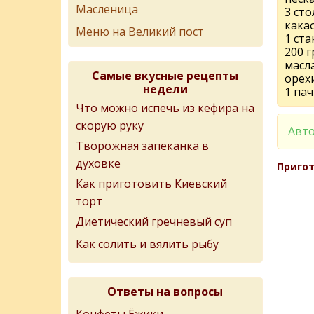
Масленица
3 ст
какао
Меню на Великий пост
1 ста
200 г
масла
Самые вкусные рецепты
орех
недели
1 пач
Что можно испечь из кефира на
скорую руку
Авто
Творожная запеканка в
духовке
Пригот
Как приготовить Киевский
торт
Диетический гречневый суп
Как солить и вялить рыбу
Ответы на вопросы