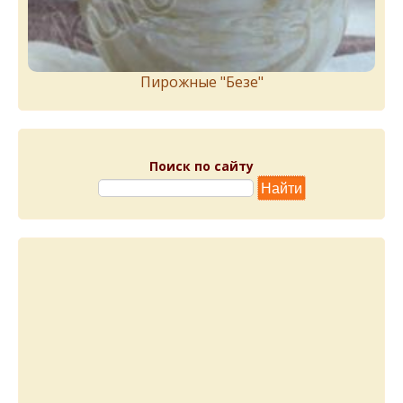
Пирожныe "Бeзe"
Поиск по сайту