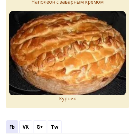
Наполеон с заварным кремом
Курник
Fb
VK
G+
Tw