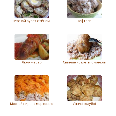
Мясной рулет с яйцом
Тефтели
Люля-кебаб
Свиные котлеты с манкой
Мясной пирог с морковью
Ліниві голубці