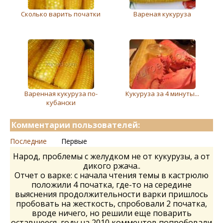
Сколько варить початки
Вареная кукуруза
Варенная кукуруза по-
Кукуруза за 4 минуты...
кубански
Комментарии пользователей:
Последние
Первые
Народ, проблемы с желудком не от кукурузы, а от
дикого ржача..
Отчет о варке: с начала чтения темы в кастрюлю
положили 4 початка, где-то на середине
выяснения продолжительности варки пришлось
пробовать на жесткость, спробовали 2 початка,
вроде ничего, но решили еще поварить
оставшееся, году на 2010 комментов попробовали