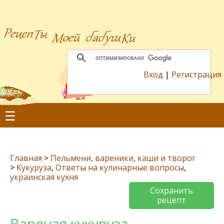
Вход
|
Регистрация
☰
Главная
>
Пельмени, вареники, каши и творог
>
Кукуруза
,
Ответы на кулинарные вопросы
,
украинская кухня
Сохранить
рецепт
Вареная кукуруза