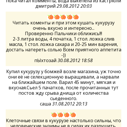
пока читал комменты, вода выкепела из кастрюли
дмитрий
29.08.2012 20:03
Читать коменты и при этом кушать кукурузу
очень вкусно и интересно...
Проверенно Пальчики оближись!!!
2-3 литра воды, 4 початка, 1 стол. ложка слив
масла, 1 стол. ложка сахара и 20-25 мин варения,
достать натереть солью Всем приятного аппетита
-))
пЫхтозай
30.08.2012 18:58
Купил кукурузу у бомжей возле магазина, уж точно
они её не селекционную выращивали, а нарвали
на ближайшем поле. Варил 45 минут, мягкая и
вкусная.Сьел 5 пачатков, после прочитанных тут
постов жду срыва днища от количества
сьеденного.
саша
31.08.2012 20:13
Клеточные связи в кукурузе настолько сильны, что
человеческие энзимы не в силах их разрушить.