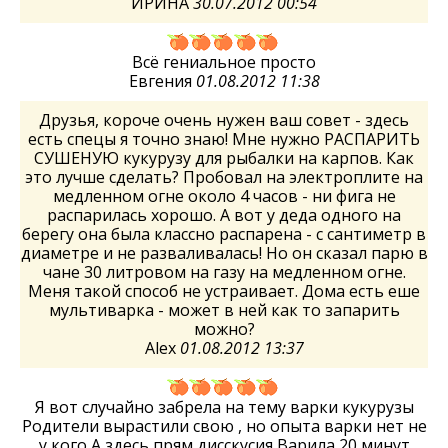
ИРИНА
30.07.2012 00:54
Всё гениальное просто
Евгения
01.08.2012 11:38
Друзья, короче очень нужен ваш совет - здесь
есть спецы я точно знаю! Мне нужно РАСПАРИТЬ
СУШЕНУЮ кукурузу для рыбалки на карпов. Как
это лучше сделать? Пробовал на электроплите на
медленном огне около 4 часов - ни фига не
распарилась хорошо. А вот у деда одного на
берегу она была классно распарена - с сантиметр в
диаметре и не разваливалась! Но он сказал парю в
чане 30 литровом на газу на медленном огне.
Меня такой способ не устраивает. Дома есть еше
мультиварка - может в ней как то запарить
можно?
Alex
01.08.2012 13:37
Я вот случайно забрела на тему варки кукурузы
Родители вырастили свою , но опыта варки нет не
у кого А здесь прям дисскусия Варила 20 минут