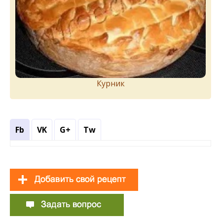
Курник
Fb
VK
G+
Tw