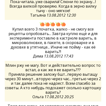
Пока читала...уже сварила! Слюни по экрану....!
Всегда вилкой проверяю. Когда в зерно вилку
тычу - оно мягкое!
Татьяна
13.08.2012 12:30
Купил всего 3 початка, жалко - не смогу все
рецепты опробовать... Завтра куплю ещё и для
эксперимента поставлю в кастрюле варить, в
микроволновке, в пакете, в скороварке и в
духовке в утятнице... Иначе не пойму - как её
варить?!
Дима
13.08.2012 17:43
Млин ржу не магу. Вот и действительно вопрос то
встал, а как же я ее варить???
Приняла решение заложу 6шт...первую вытащу
через 30 минут....вторую через час....третью через 2
и так далее пока не надоест. Всем спасибо за
советы. А кто нибудь подскажет сколько картошку
варить?
Ольга
17.08.2012 20:25