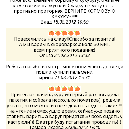
Тоже всю жизнь ел кормовую кукурузу, она мне
кажется очень вкусной. Сладку не могу есть -
противно приторная. ВЕРНИТЕ КОРМОВУЮ
КУКУРУЗУ!!!!
Влад
18.08.2012 10:59
Повеселились на славу!!!Спасибо за позитив!
А мы варим в скороварке,около 30 мин.
всем приятного поедания:)
Ольга
21.08.2012 13:33
Ребята спасибо вам огромное.посмеялись до слез,и
пошли купили пельмени.
ирина
21.08.2012 15:31
Принесла с дачи кукурузу(первый раз посадила
пакетик и собрала несколько початков), решила
узнать, что можно из нее сделать-а здесь такое...!!!
на чтение и смех ушло время, сейчас уже поздно
ставить варить, а вдруг придется 5 часов сидеть у
кастрюли)))))Завтра буду испытания проводить)))
Тамара Исаева
23.08.2012 19:40