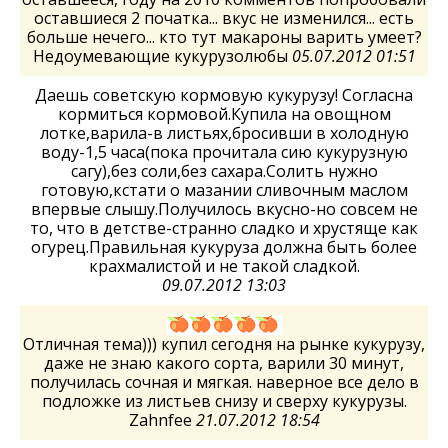
оставшиеся 2 початка... вкус не изменился... есть
больше нечего... кто тут макароны варить умеет?
Недоумевающие кукурузолюбы
05.07.2012 01:51
Даешь советскую кормовую кукурузу! Согласна
кормиться кормовой.Купила на овощном
лотке,варила-в листьях,бросивши в холодную
воду-1,5 часа(пока прочитала сию кукурузную
сагу),без соли,без сахара.Солить нужно
готовую,кстати о мазании сливочным маслом
впервые слышу.Получилось вкусно-но совсем не
то, что в детстве-странно сладко и хрустяще как
огурец.Правильная кукуруза должна быть более
крахмалистой и не такой сладкой.
09.07.2012 13:03
Отличная тема))) купил сегодня на рынке кукурузу,
даже не знаю какого сорта, варили 30 минут,
получилась сочная и мягкая. наверное все дело в
подложке из листьев снизу и сверху кукурузы.
Zahnfee
21.07.2012 18:54