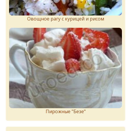
Овощное рагу с курицей и рисом
Пирожныe "Бeзe"