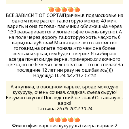
ВСЕ ЗАВИСИТ ОТ СОРТА!Причем,в подмосковье на
одном поле растет та,которую можно 40 мин.
варить и она готова- пальчики оближешь!а через
1:30 разваривается и лопается(не очень вкусно). А
на поле через дорогу та,которую хоть час,хоть 6
вари,она дубовая! Мы каждое лето лакомство
готовим,на опыте поняла,что чем она более
желтая и яркая,тем будет тверже. Я выбираю
всегда початки,где зерна ,примерно,сливочного
цвета,но не бежево-зеленоватые-это не спелая! За
последние 12 лет ни разу не ошибались))))
Надежда П.
24.08.2012 13:14
А я купила, в овощном ларьке, вроде молодую
кукурузу, очень сочная, сладкая, съела сырую!
Безумно вкусно! Последствий не знаю! Остальную -
варю!
Татьяна
26.08.2012 10:24
Философия варения кукурузы) вчера варили 2