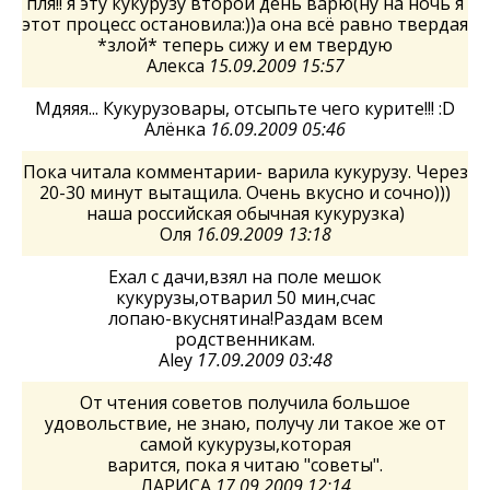
пля!! я эту кукурузу второй день варю(ну на ночь я
этот процесс остановила:))а она всё равно твердая
*злой* теперь сижу и ем твердую
Алекса
15.09.2009 15:57
Мдяяя... Кукурузовары, отсыпьте чего курите!!! :D
Алёнка
16.09.2009 05:46
Пока читала комментарии- варила кукурузу. Через
20-30 минут вытащила. Очень вкусно и сочно)))
наша российская обычная кукурузка)
Оля
16.09.2009 13:18
Ехал с дачи,взял на поле мешок
кукурузы,отварил 50 мин,cчас
лопаю-вкуснятина!Раздам всем
родственникам.
Aley
17.09.2009 03:48
От чтения советов получила большое
удовольствие, не знаю, получу ли такое же от
самой кукурузы,которая
варится, пока я читаю "советы".
ЛАРИСА
17.09.2009 12:14