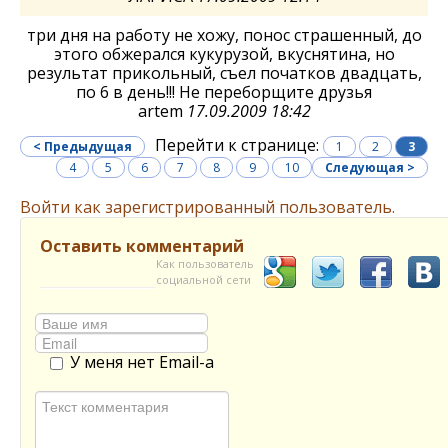
три дня на работу не хожу, понос страшенный, до
этого обжерался кукурузой, вкуснятина, но
результат прикольный, съел початков двадцать,
по 6 в день!!! Не переборщите друзья
artem
17.09.2009 18:42
Перейти к странице:
< Предыдущая
1
2
3
4
5
6
7
8
9
10
Следующая >
Войти как зарегистрированный пользователь.
Оставить комментарий
Как пользователь
социальной сети
У меня нет Email-а