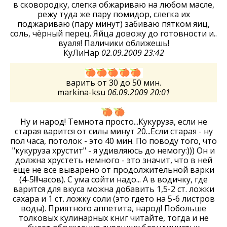
в сковородку, слегка обжариваю на любом масле,
режу туда же пару помидор, слегка их
поджариваю (пару минут) забиваю пятком яиц,
соль, чёрный перец. Яйца довожу до готовности и..
вуаля! Паличики оближешь!
КуЛиНар
02.09.2009 23:42
варить от 30 до 50 мин.
markina-ksu
06.09.2009 20:01
Ну и народ! Темнота просто...Кукуруза, если не
старая варится от силы минут 20...Если старая - ну
пол часа, потолок - это 40 мин. По поводу того, что
"кукуруза хрустит" - я удивляюсь до немогу:))) Он и
должна хрустеть немного - это значит, что в ней
еще не все выварено от продолжительной варки
(4-5!!!часов). С ума сойти надо... А в водичку, где
варится для вкуса можна добавить 1,5-2 ст. ложки
сахара и 1 ст. ложку соли (это гдето на 5-6 листров
воды). Приятного аппетита, народ! Побольше
толковых кулинарных книг читайте, тогда и не