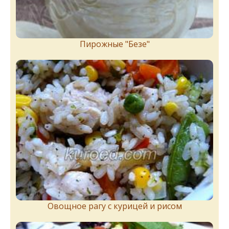
Пирожныe "Бeзe"
Овощное рагу с курицей и рисом