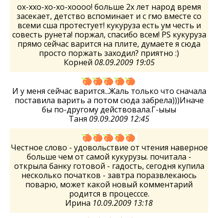
ох-ххо-хо-хо-хоооо! больше 2х лет народ время
засекает, детство вспоминает и с гмо вместе со
всеми сша протестует! кукуруза есть ум честь и
совесть рунета! поржал, спасибо всем! PS кукуруза
прямо сейчас варится на плите, думаете я сюда
просто поржать заходил? приятно :)
Корней
08.09.2009 19:05
И у меня сейчас варится...Жаль только что сначала
поставила варить а потом сюда забрела)))Иначе
бы по-другому действовала.Г-ыыы
Таня
09.09.2009 12:45
Честное слово - удовольствие от чтения наверное
больше чем от самой кукурузы. почитала -
открыла банку готовой - гадость, сегодня купила
несколько початков - завтра поразвлекаюсь
поварю, может какой новый комментарий
родится в процесссе.
Ирина
10.09.2009 13:18