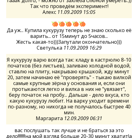
тааак долго, - можно от захлёба слюной умереть..))
Так что проведём эксперимент!
Алекс
11.09.2009 15:05
Да уж... Купила кукурузу теперь не знаю сколько её
варить... от 15минут до 5часов...
Жесть какая-то)))Запутали окончательно)))
Светулька
11.09.2009 16:29
Я кукурузу варю всегда так: кладу в кастрюлю 8-10
початков (без листьев), заливаю холодной водой,
ставлю на плиту, накрываю крышкой, жду минут
20, затем начинаю её "проверять" - тыкаю вилкой
самые крупные зёрна у основания и, если они
протыкаются легко и вилка в них не "увязает",
беру початок на пробу... Дальше - дело вкуса, кто
какую кукурузу любит. На варку уходит времени
по-разному, но никогда не получалось быстрее 40
мин.
Маргарита
12.09.2009 06:31
вас послушать так лучше и не браться за это
дело!!!!!!!!на мой взгляд больше 20-30 минут хватит!а