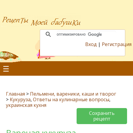
Вход
|
Регистрация
☰
Главная
>
Пельмени, вареники, каши и творог
>
Кукуруза
,
Ответы на кулинарные вопросы
,
украинская кухня
Сохранить
рецепт
Вареная кукуруза