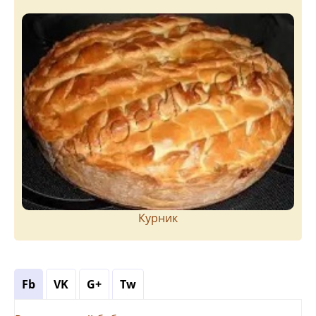
Курник
Fb
VK
G+
Tw