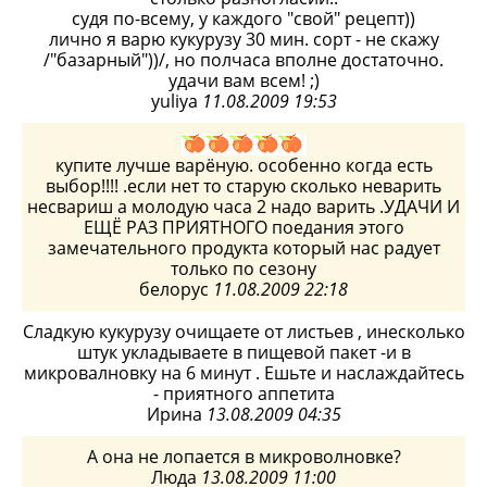
судя по-всему, у каждого "свой" рецепт))
лично я варю кукурузу 30 мин. сорт - не скажу
/"базарный"))/, но полчаса вполне достаточно.
удачи вам всем! ;)
yuliya
11.08.2009 19:53
купите лучше варёную. особенно когда есть
выбор!!!! .если нет то старую сколько неварить
несвариш а молодую часа 2 надо варить .УДАЧИ И
ЕЩЁ РАЗ ПРИЯТНОГО поедания этого
замечательного продукта который нас радует
только по сезону
белорус
11.08.2009 22:18
Сладкую кукурузу очищаете от листьев , инесколько
штук укладываете в пищевой пакет -и в
микровалновку на 6 минут . Ешьте и наслаждайтесь
- приятного аппетита
Ирина
13.08.2009 04:35
А она не лопается в микроволновке?
Люда
13.08.2009 11:00