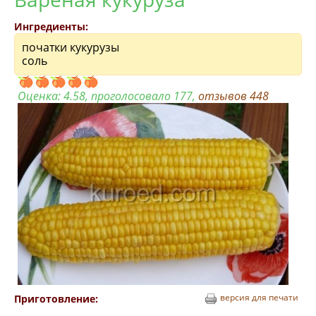
Ингредиенты:
початки кукурузы
соль
Оценка:
4.58
, проголосовало 177,
отзывов
448
версия для печати
Приготовление: