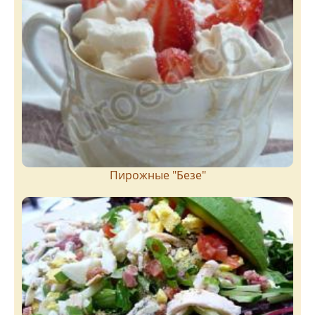
Пирожныe "Бeзe"