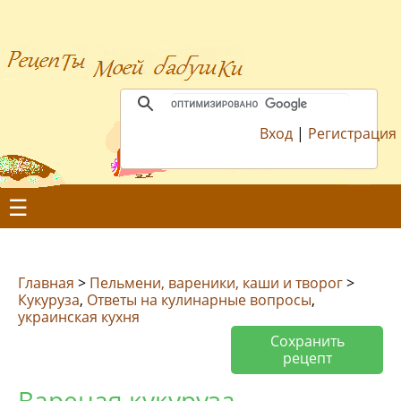
Вход
|
Регистрация
☰
Главная
>
Пельмени, вареники, каши и творог
>
Кукуруза
,
Ответы на кулинарные вопросы
,
украинская кухня
Сохранить
рецепт
Вареная кукуруза