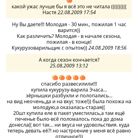
какой ужас лучше бы я всё это не читала ((((((((((
Настя
22.08.2009 17:54
Ну Вы даете!!! Молодая - 30 мин., пожилая 1 час
варится))
Как различить? Молодая - в начале сезона,
пожилая - в конце!
Кукурузоварильщик с опытом))
24.08.2009 18:56
А когда сезон кончается?
25.08.2009 13:12
спасибо развесилили!!!
купила кукурузу-варила 3часа...
зёрнышки разбухли и полопались...
на вид неочень,да и на вкус тоже!)) была похожа на
молодую,а оказалась-старая((
20шт купила еле в пакет уместилась,а там ещё
печенье было-всё поломалось пока до дома
донесла(( вот так... ни вкуса ни удовольствия. куда
теперь девать её?! но настроение у меня всё равно
отличное!))