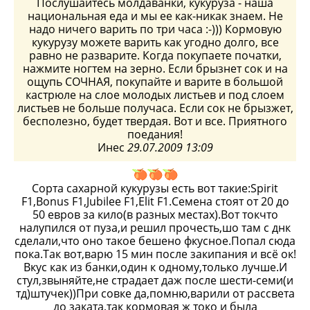
Послушайтесь молдаванки, кукуруза - наша
национальная еда и мы ее как-никак знаем. Не
надо ничего варить по три часа :-))) Кормовую
кукурузу можете варить как угодно долго, все
равно не разварите. Когда покупаете початки,
нажмите ногтем на зерно. Если брызнет сок и на
ощупь СОЧНАЯ, покупайте и варите в большой
кастрюле на слое молодых листьев и под слоем
листьев не больше получаса. Если сок не брызжет,
бесполезно, будет твердая. Вот и все. Приятного
поедания!
Инес
29.07.2009 13:09
Сорта сахарной кукурузы есть вот такие:Spirit
F1,Bonus F1,Jubilee F1,Elit F1.Семена стоят от 20 до
50 евров за кило(в разных местах).Вот токчто
налупился от пуза,и решил прочесть,шо там с днк
сделали,что оно такое бешено фкусное.Попал сюда
пока.Так вот,варю 15 мин после закипания и всё ок!
Вкус как из банки,один к одному,только лучше.И
стул,звыняйте,не страдает даж после шести-семи(и
тд)штучек))При совке да,помню,варили от рассвета
до заката,так кормовая ж токо и была