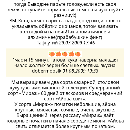
тогда.Вывод:не парьте голову,если есть своя
земля,покупайте нормальные семена и чувствуйте
разницу!;)
ЗЫ_Кста,насчёт варить - на дно,под низ,и поверх
укладывать обёртки с кочанов,потом заливать
хол.водой и на печь!Так ароматичнее и
алхимичнее(прабабушкин финт)
Пафнутий
29.07.2009 17:46
1час и 15 минут. гатова. кука наверна маладая
-мало жолтых зёрен больше светлых. вкусна
dobermoosik
01.08.2009 19:33
Мы выращиваем два сорта сахарной, столовой
кукурузы американской селекции. Суперранний
сорт «Мираж» 60 дней от всходов и среднеранний
сорт «Айова свит».
У сорта «Мираж» початки небольшие, зёрна
крупные, мясистые, сочные, очень вкусные.
Выращенный через рассаду «Мираж» даёт
товарные початки в начале-середине июня. «Айова
свит» отличается более крупным початком,