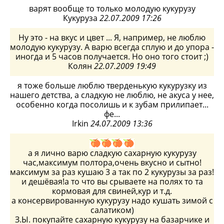
варят вообще то только молодую кукурузу
Кукуруза
22.07.2009 17:26
Ну это - на вкус и цвет ... Я, например, не люблю
молодую кукурузу. А варю всегда сплую и до упора -
иногда и 5 часов получается. Но оно того стоит ;)
Колян
22.07.2009 19:49
я тоже больше люблю тверденькую кукурузку из
нашего детства, а сладкую не люблю, не акуса у нее,
особенно когда посолишь и к зубам прилипает...
фе...
Irkin
24.07.2009 13:36
а я лично варю сладкую сахарную кукурузу
час,максимум полтора,очень вкусно и сытно!
максимум за раз кушаю 3 а так по 2 кукурузы за раз!
и дешёвая!а то что вы срываете на полях то та
кормовая для свиней,кур и т.д.
а консервированную кукурузу надо кушать зимой с
салатиком)
З.Ы. покупайте сахарную кукурузу на базарчике и