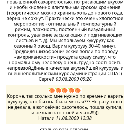
повышенной сахаристостью, потрясающим вкусом
и необыкновенно длительным сроком хранения
(теоретически можно хранить хоть до нового года,
зёрна не сохнут. Практически это очень хлопотное
мероприятие - оптимальный температурный
режим, влажность, постоянный визуальный
контроль, удаление засыхающих и подгнивающих
листьев и т. д). Мы используем кукурузу как
сезонный овощ. Варим кукурузу 30-40 минут.
Предвидя шизофренические вопли по поводу
«американскости» продукта сразу скажу, что
нормальному человеку очень трудно соотносить
непревзойдённые качества вкуснейшей кукурузы и
внешнеполитический курс администрации США :)
Сергей
03.08.2009 09:26
Короче, так сколько мне нужно по времени варить
кукурузу, что бы она была мягкая??? Не разу этого
не делала, а вот сейчас хахотелось, пошла купила,
и незнаю что с ней делать!!!)))
Натали
11.08.2009 12:38
столько разногласий..