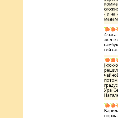
коммен
сложно
- и на
мада
4 часа
желтке
самбук
гей с
J-хо-х
решила
чайной
потом 
градус
Ура! С
Ната
Варила
поржал