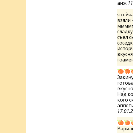
анж
11
я сейч
взяли 
мммммм
сладку
съел с
соседк
испорч
вкусня
гоаме
Закину
готова
вкусно
Над ко
кого с
аппети
17.01.
Варили