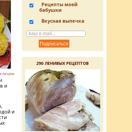
Рецепты моей
бабушки
Вкусная выпечка
290 ЛЕНИВЫХ РЕЦЕПТОВ
я печати
и
в и
,
одой и
сти
ых