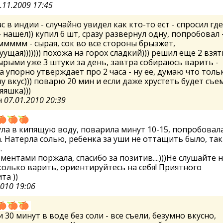
.11.2009 17:45
ас в индии - случайно увидел как кто-то ест - спросил где
- нашел)) купил 6 шт, сразу развернул одну, попробовал 
ммм - сырая, сок во все стороны брызжет,
уущая))))))) похожа на горох сладкий))) решил еще 2 взять
ырыми уже 3 штуки за день, завтра собираюсь варить -
а упорно утверждает про 2 часа - ну ее, думаю что толь
у вкус))) поварю 20 мин и если даже хрустеть будет съем
яяшка)))
н
07.01.2010 20:39
ла в кипящую воду, поварила минут 10-15, попробовала
. Натерла солью, ребенка за уши не оттащить было, так
.
ментами поржала, спасибо за позитив....)))Не слушайте 
колько варить, ориентируйтесь на себя! Приятного
та ))
2010 19:06
 30 минут в воде без соли - все съели, безумно вкусно,