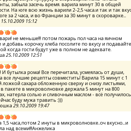
ты, забыла засечь время. варила минут 30 в общей
сти. На юге всю жизнь варили 2-2,5 часа.и так и так вку
 юге за 2 часа, и во Франции за 30 минут в скороварке...
м
15.10.2009 15:12
 вари! не меньше!!! потом пожарь пол часа на яичном
 и добавь корочку хлеба посолите по вкусу и подавайте
ой когда гости будут уже в полном не адеквате.
аша
25.10.2009 12:51
о! И бутылка рома! Все перечитала, усмеялась от души,
 все лучшие рецепты совместить! Варила 15 минут с 1
 ложкой сахара обложенную сверху и снизу листьями,
в пакете в микроволновке держала 5 минут на 800
ах, натерла солью и сливочным маслом - всё получилось
ейчас буду мужа травить :)))
люшка
29.10.2009 19:47
 1,5 часа,потом 2 инуты в микроволновке..оч вкусно...и
а над всеми!!!Анжелика