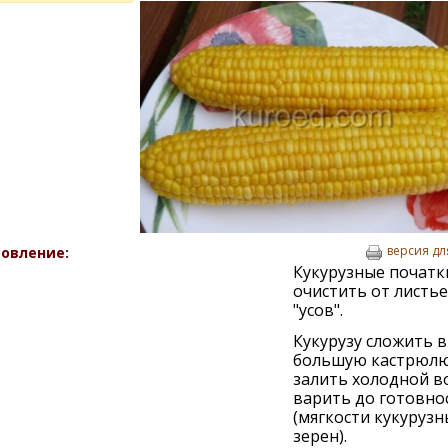
версия дл
овление:
Кукурузные початк
очистить от листье
"усов".
Кукурузу сложить в
большую кастрюлю
залить холодной в
варить до готовно
(мягкости кукурузн
зерен).