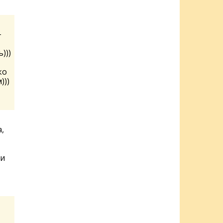
-
)))
ко
)))
,
ни