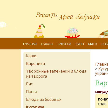
ГЛАВНАЯ
САЛАТЫ
ЗАКУСКИ
СУПЫ
МЯСО
РЫБ
Каши
Вареники
Главн
>
Куку
Творожные запеканки и блюда
украин
из творога
Вар
Рис
Паста
Ингре
поча
Блюда из бобовых
соль
Кукуруза