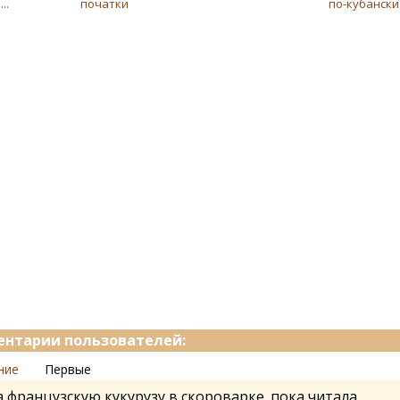
..
початки
по-кубански
нтарии пользователей:
ние
Первые
 французскую кукурузу в скороварке. пока читала