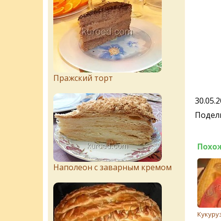
Пражский торт
30.05.
Подели
Похо
Наполеон с заварным кремом
Кукуруз