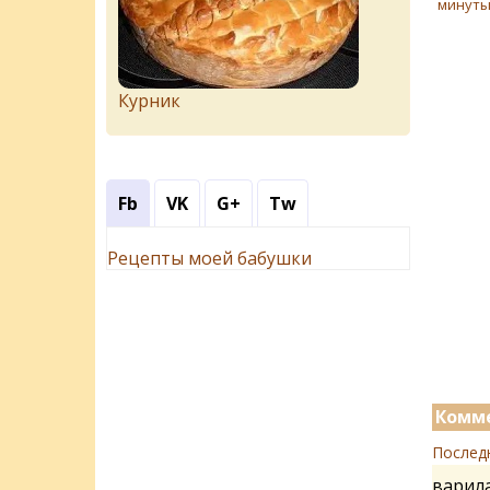
минуты.
Курник
Fb
VK
G+
Tw
Рецепты моей бабушки
Комме
Послед
варила