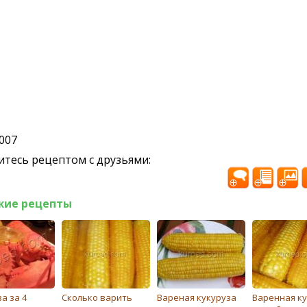
2007
тесь рецептом с друзьями:
жие рецепты
а за 4
Сколько варить
Вареная кукуруза
Варенная ку