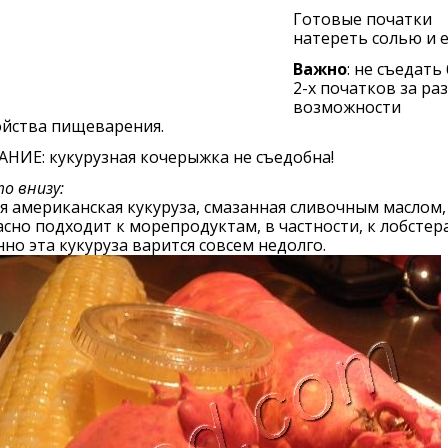
Готовые початки
натереть солью и е
Важно
: не съедать
2-х початков за раз
возможности
ойства пищеварения.
НИЕ: кукурузная кочерыжка не съедобна!
о внизу:
я американская кукуруза, смазанная сливочным маслом,
сно подходит к морепродуктам, в частности, к лобстер
но эта кукуруза варится совсем недолго.