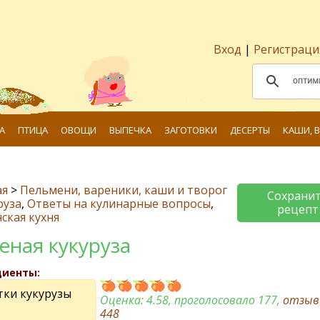
Вход
|
Регистраци
А
ПТИЦА
ОВОЩИ
ВЫПЕЧКА
ЗАГОТОВКИ
ДЕСЕРТЫ
КАШИ, 
ая
>
Пельмени, вареники, каши и творог
Сохрани
руза
,
Ответы на кулинарные вопросы
,
рецепт
ская кухня
еная кукуруза
диенты:
тки кукурузы
Оценка:
4.58
, проголосовало 177,
отзыв
448