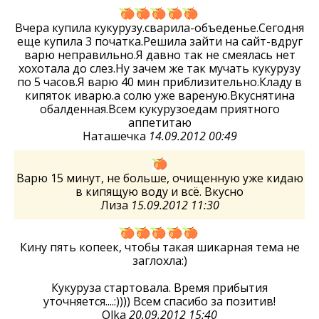
Вчера купила кукурузу.сварила-объеденье.Сегодня
еще купила 3 початка.Решила зайти на сайт-вдруг
варю неправильно.Я давно так не смеялась нет
хохотала до слез.Ну зачем же так мучать кукурузу
по 5 часов.Я варю 40 мин приблизительно.Кладу в
кипяток иварю.а солю уже вареную.Вкуснятина
обалденная.Всем кукурузоедам приятного
аппетитаю
Наташечка
14.09.2012 00:49
Варю 15 минут, не больше, очищенную уже кидаю
в кипящую воду и всё. Вкусно
Лиза
15.09.2012 11:30
Кину пять копеек, чтобы такая шикарная тема не
заглохла:)
Кукуруза стартовала. Время прибытия
уточняется....:)))) Всем спасибо за позитив!
Olka
20.09.2012 15:40