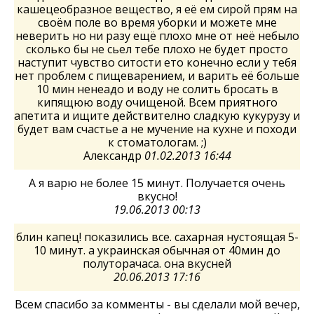
кашецеобразное вещество, я её ем сирой прям на
своём поле во время уборки и можете мне
неверить но ни разу ещё плохо мне от неё небыло
сколько бы не сьел тебе плохо не будет просто
наступит чувство ситости ето конечно если у тебя
нет проблем с пищеварением, и варить её больше
10 мин ненеадо и воду не солить бросать в
кипящюю воду очищеной. Всем приятного
апетита и ищите действително сладкую кукурузу и
будет вам счастье а не мучение на кухне и походи
к стоматологам. ;)
Александр
01.02.2013 16:44
А я варю не более 15 минут. Получается очень
вкусно!
19.06.2013 00:13
блин капец! показились все. сахарная нустоящая 5-
10 минут. а украинская обычная от 40мин до
полуторачаса. она вкусней
20.06.2013 17:16
Всем спасибо за комменты - вы сделали мой вечер,