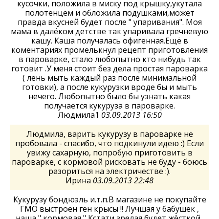
кусочки, положила в миску под крышку,укутала
полотенцем и обложила подушками,может
правда вкусней будет после " упаривания". Моя
мама в далёком детстве так упаривала гречневую
кашу. Каша получалась офигенная.Ещё в
коментариях промелькнул рецепт приготовления
в пароварке, стало любопытно кто нибудь так
готовит .У меня стоит без дела простая пароварка
( лень мыть каждый раз после минимальной
готовки), а после кукурузки вроде бы и мыть
нечего. Любопытно было бы узнать какая
получается кукуруза в пароварке.
Людмила1
03.09.2013 16:50
Людмила, варить кукурузу в пароварке не
пробовала - спасибо, что подкинули идею :) Если
увижу сахарную, попробую приготовить в
пароварке, с кормовой рисковать не буду - боюсь
разориться на электричестве :).
Ирина
03.09.2013 22:48
Кукурузу бондюэль и.т.п.В магазине не покупайте
ГМО выстроен ген крысы !! Лучшая у бабушек ,
наша " кормовая " Кстати зрелая будет жёсткой .