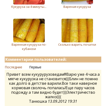
Кукуруза за 4 минуты...
Вареная кукуруза
Варенная кукуруза по-
Сколько варить початки
кубански
Комментарии пользователей:
Последние
Первые
Привет всем кукурурузоведам!!!Варю уже 4 часа а
мягче кукурузка не становится(((Блин не помню
как долго в детстве варили.Все таки наверное
кормовая сволочь попалась!Еще пару часов
подожду а там видно будет)))Электричество
жалко((((
Танюшка
13.09.2012 19:31