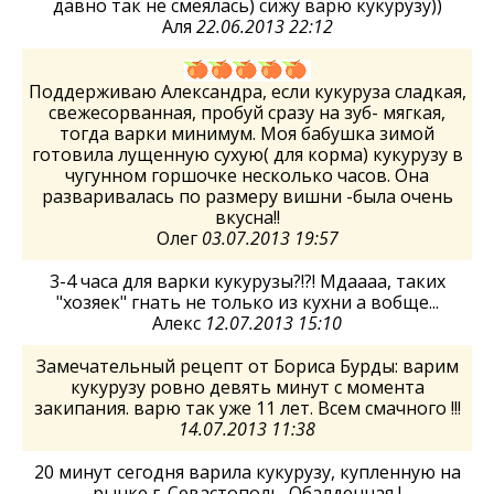
давно так не смеялась) сижу варю кукурузу))
Аля
22.06.2013 22:12
Поддерживаю Александра, если кукуруза сладкая,
свежесорванная, пробуй сразу на зуб- мягкая,
тогда варки минимум. Моя бабушка зимой
готовила лущенную сухую( для корма) кукурузу в
чугунном горшочке несколько часов. Она
разваривалась по размеру вишни -была очень
вкусна!!
Олег
03.07.2013 19:57
3-4 часа для варки кукурузы?!?! Мдаааа, таких
"хозяек" гнать не только из кухни а вобще...
Алекс
12.07.2013 15:10
Замечательный рецепт от Бориса Бурды: варим
кукурузу ровно девять минут с момента
закипания. варю так уже 11 лет. Всем смачного !!!
14.07.2013 11:38
20 минут сегодня варила кукурузу, купленную на
рынке г. Севастополь. Обалденная !