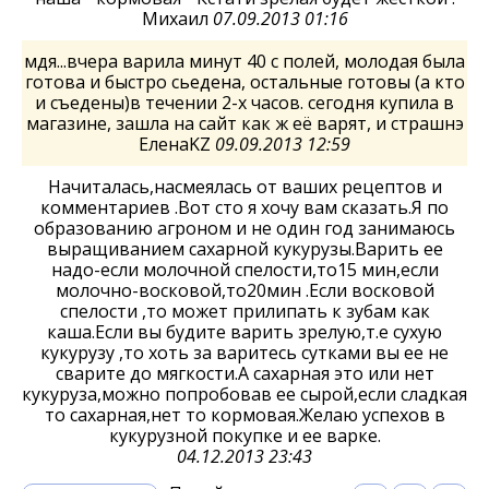
Михаил
07.09.2013 01:16
мдя...вчера варила минут 40 с полей, молодая была
готова и быстро сьедена, остальные готовы (а кто
и съедены)в течении 2-х часов. сегодня купила в
магазине, зашла на сайт как ж её варят, и страшнэ
ЕленаKZ
09.09.2013 12:59
Начиталась,насмеялась от ваших рецептов и
комментариев .Вот сто я хочу вам сказать.Я по
образованию агроном и не один год занимаюсь
выращиванием сахарной кукурузы.Варить ее
надо-если молочной спелости,то15 мин,если
молочно-восковой,то20мин .Если восковой
спелости ,то может прилипать к зубам как
каша.Если вы будите варить зрелую,т.е сухую
кукурузу ,то хоть за варитесь сутками вы ее не
сварите до мягкости.А сахарная это или нет
кукуруза,можно попробовав ее сырой,если сладкая
то сахарная,нет то кормовая.Желаю успехов в
кукурузной покупке и ее варке.
04.12.2013 23:43