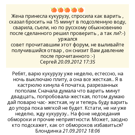
Жена принесла кукурузу, спросила как варить ,
сказал бросить на 15 минут в подсоленную воду,
сварила, съели, но по русскому обыкновению
после сделанного решил проверить , а так ли?:-)
уржался
совет прочитавшим этот форум, не выливайте
получившийся отвар , он снизит Вам давление
после прочитанного :-)
Сергей
20.09.2012 17:35
Ребят, варю кукурузу уже неделю, естессно, на
ночь выключаю плиту, а она все жесткая... Я в
кастрюлю кинула 4 початка, разрезанных
пополам. Сначала думала что варить минут
двадцать, попробовала-жесткая, потом думаю
дай поварю час- жесткая, ну и теперь буду варить
до упора пока мягкой не будет. Кстати, не ни уже
неделю, жду кукурузу... На фоне недоедания
обмороки и прочие неприятности. Может, заодно
кто подскажет, как от обмороков избавиться?
Блондинка
21.09.2012 18:06