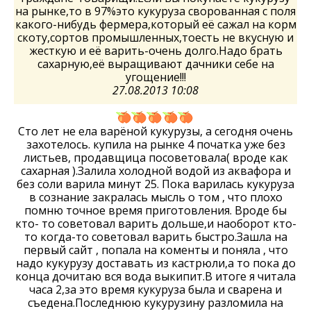
на рынке,то в 97%это кукуруза сворованная с поля
какого-нибудь фермера,который её сажал на корм
скоту,сортов промышленных,тоесть не вкусную и
жесткую и её варить-очень долго.Надо брать
сахарную,её выращивают дачники себе на
угощение!!!
27.08.2013 10:08
Сто лет не ела варёной кукурузы, а сегодня очень
захотелось. купила на рынке 4 початка уже без
листьев, продавщица посоветовала( вроде как
сахарная ).Залила холодной водой из аквафора и
без соли варила минут 25. Пока варилась кукуруза
в сознание закралась мысль о том , что плохо
помню точное время приготовления. Вроде бы
кто- то советовал варить дольше,и наоборот кто-
то когда-то советовал варить быстро.Зашла на
первый сайт , попала на коменты и поняла , что
надо кукурузу доставать из кастрюли,а то пока до
конца дочитаю вся вода выкипит.В итоге я читала
часа 2,за это время кукуруза была и сварена и
съедена.Последнюю кукурузину разломила на