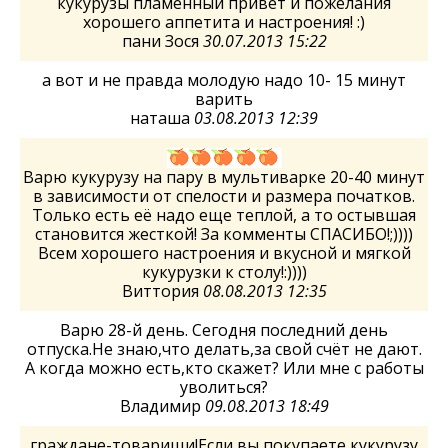
кукурузы пламенный привет и пожелания
хорошего аппетита и настроения! :)
пани Зося
30.07.2013 15:22
а вот и не правда молодую надо 10- 15 минут
варить
наташа
03.08.2013 12:39
Варю кукурузу на пару в мультиварке 20-40 минут
в зависимости от спелости и размера початков.
Только есть её надо еще теплой, а то остывшая
становится жесткой! За комменты СПАСИБО!;))))
Всем хорошего настроения и вкусной и мягкой
кукурузки к столу!:))))
Виттория
08.08.2013 12:35
Варю 28-й день. Сегодня последний день
отпуска.Не знаю,что делать,за свой счёт не дают.
А когда можно есть,кто скажет? Или мне с работы
уволиться?
Владимир
09.08.2013 18:49
граждане-товарищи!Если вы покупаете кукурузу