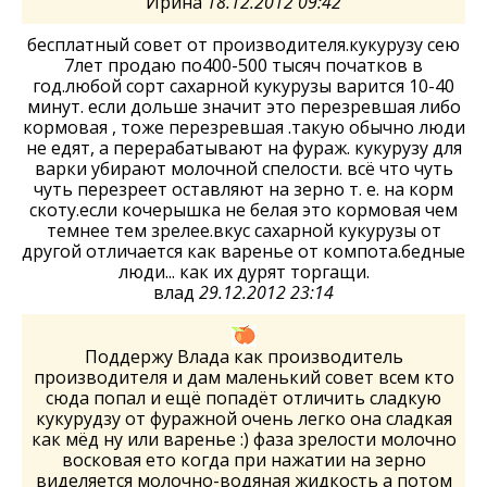
Ирина
18.12.2012 09:42
бесплатный совет от производителя.кукурузу сею
7лет продаю по400-500 тысяч початков в
год.любой сорт сахарной кукурузы варится 10-40
минут. если дольше значит это перезревшая либо
кормовая , тоже перезревшая .такую обычно люди
не едят, а перерабатывают на фураж. кукурузу для
варки убирают молочной спелости. всё что чуть
чуть перезреет оставляют на зерно т. е. на корм
скоту.если кочерышка не белая это кормовая чем
темнее тем зрелее.вкус сахарной кукурузы от
другой отличается как варенье от компота.бедные
люди... как их дурят торгащи.
влад
29.12.2012 23:14
Поддержу Влада как производитель
производителя и дам маленький совет всем кто
сюда попал и ещё попадёт отличить сладкую
кукурудзу от фуражной очень легко она сладкая
как мёд ну или варенье :) фаза зрелости молочно
восковая ето когда при нажатии на зерно
виделяется молочно-водяная жидкость а потом