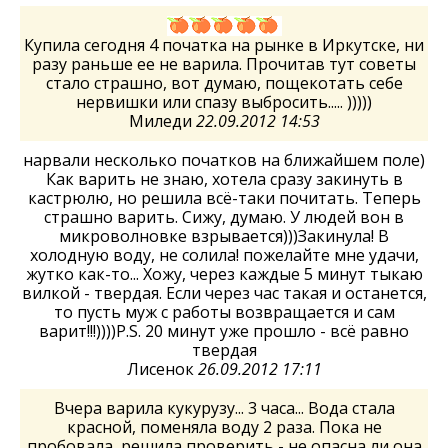
Купила сегодня 4 початка на рынке в Иркутске, ни
разу раньше ее не варила. Прочитав тут советы
стало страшно, вот думаю, пощекотать себе
нервишки или спазу выбросить..... )))))
Миледи
22.09.2012 14:53
нарвали несколько початков на ближайшем поле)
Как варить не знаю, хотела сразу закинуть в
кастрюлю, но решила всё-таки почитать. Теперь
страшно варить. Сижу, думаю. У людей вон в
микроволновке взрывается)))Закинула! В
холодную воду, не солила! пожелайте мне удачи,
жутко как-то... Хожу, через каждые 5 минут тыкаю
вилкой - твердая. Если через час такая и останется,
то пусть муж с работы возвращается и сам
варит!!!))))P.S. 20 минут уже прошло - всё равно
твердая
Лисенок
26.09.2012 17:11
Вчера варила кукурузу... 3 часа... Вода стала
красной, поменяла воду 2 раза. Пока не
пробовала, решила проверить - не опасна ли она