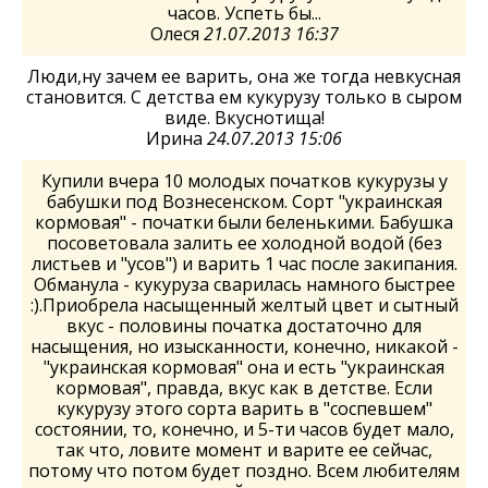
часов. Успеть бы...
Олеся
21.07.2013 16:37
Люди,ну зачем ее варить, она же тогда невкусная
становится. С детства ем кукурузу только в сыром
виде. Вкуснотища!
Ирина
24.07.2013 15:06
Купили вчера 10 молодых початков кукурузы у
бабушки под Вознесенском. Сорт "украинская
кормовая" - початки были беленькими. Бабушка
посоветовала залить ее холодной водой (без
листьев и "усов") и варить 1 час после закипания.
Обманула - кукуруза сварилась намного быстрее
:).Приобрела насыщенный желтый цвет и сытный
вкус - половины початка достаточно для
насыщения, но изысканности, конечно, никакой -
"украинская кормовая" она и есть "украинская
кормовая", правда, вкус как в детстве. Если
кукурузу этого сорта варить в "соспевшем"
состоянии, то, конечно, и 5-ти часов будет мало,
так что, ловите момент и варите ее сейчас,
потому что потом будет поздно. Всем любителям