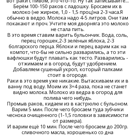
вот раки с пивом, это что-то. Ну так записывайте....
Берём 100-150 раков с ладошку. Бросаем их в
молоко (не жирное, 1,0 - 1,5 проц)на 2-3 часа.Я
обычно в ведро. Молока надо 4-5 литров. Они там
покакают и проч. Учтите моя дворняга это молоко
не стала пить.
В это время ставим варить бульончик. Вода, соль,
перец горошек,2-3 зелёных яблока, 2-3
болгарского перца. Яблоки и перец варим как на
компот, что-бы не сильно разварились, а то эти
вафлюшки будут плавать как тесто. Разварились -
отжимаем и в огород, будут удобрением.
Добавляем сушеный укроп, который палками
стоит в огороде.
Раки в это время уже никакие. Вытаскиваем их и в
ванну под воду. Моим их 3=4 раза, пока не станет
видно молока. Молоко из ведра в огород для
полива чего нибудь.
Промыв раков, кидаем из в кастрюлю с бульоном.
Варим 5 мин. После чего бросаем туда зубчики
чеснока очищенного (1-1,5 головки в зависимости
от размера).
И варим ещё 10 мин. После чего бросаем до 200гр.
сливочного масла, хорошенько со дна