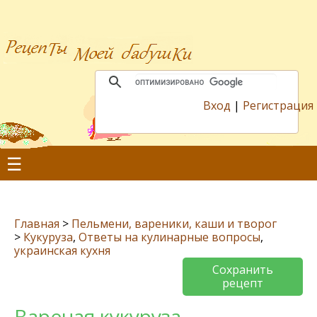
Вход
|
Регистрация
☰
Главная
>
Пельмени, вареники, каши и творог
>
Кукуруза
,
Ответы на кулинарные вопросы
,
украинская кухня
Сохранить
рецепт
Вареная кукуруза