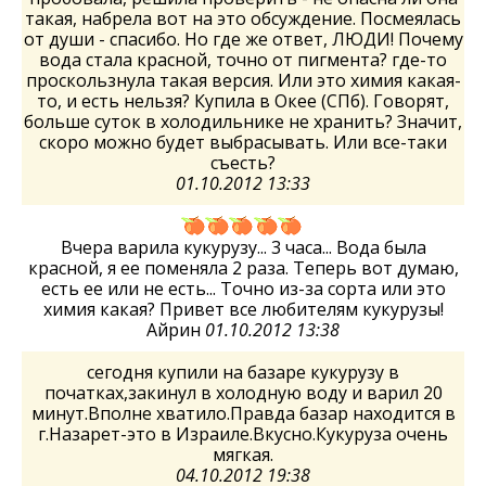
такая, набрела вот на это обсуждение. Посмеялась
от души - спасибо. Но где же ответ, ЛЮДИ! Почему
вода стала красной, точно от пигмента? где-то
проскользнула такая версия. Или это химия какая-
то, и есть нельзя? Купила в Окее (СПб). Говорят,
больше суток в холодильнике не хранить? Значит,
скоро можно будет выбрасывать. Или все-таки
съесть?
01.10.2012 13:33
Вчера варила кукурузу... 3 часа... Вода была
красной, я ее поменяла 2 раза. Теперь вот думаю,
есть ее или не есть... Точно из-за сорта или это
химия какая? Привет все любителям кукурузы!
Айрин
01.10.2012 13:38
сегодня купили на базаре кукурузу в
початках,закинул в холодную воду и варил 20
минут.Вполне хватило.Правда базар находится в
г.Назарет-это в Израиле.Вкусно.Кукуруза очень
мягкая.
04.10.2012 19:38