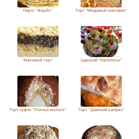
Пирог "Жербо"
Торт "Медовый снеговик"
Маковый торт
Царский "Наполеон"
Торт-суфле "Птичье молоко"
Торт "Дамский каприз"