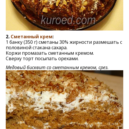
2.
Сметанный крем
:
1 банку (350 г) сметаны 30% жирности размешать с
половиной стакана сахара.
Коржи промазать сметанным кремом.
Сверху торт посыпать орехами.
Медовый бисквит со сметанным кремом, срез.