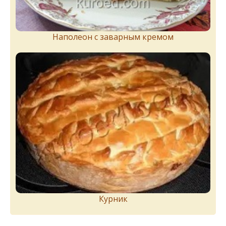
Наполеон с заварным кремом
Курник