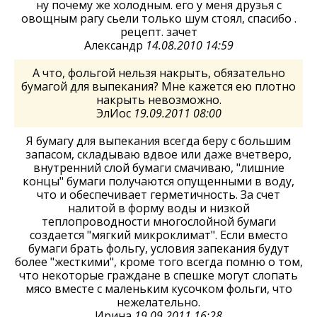
ну почему же холодным. его у меня друзья с
овощным рагу сьели только шум стоял, спасибо .
рецепт. зачет
Александр
14.08.2010 14:59
А что, фольгой нельзя накрыть, обязательно
бумагой для выпекания? Мне кажется ею плотно
накрыть невозможно.
ЭлИос
19.09.2011 08:00
Я бумагу для выпекания всегда беру с большим
запасом, складываю вдвое или даже вчетверо,
внутренний слой бумаги смачиваю, "лишние
концы" бумаги получаются опущенными в воду,
что и обеспечивает герметичность. За счет
налитой в форму воды и низкой
теплопроводности многослойной бумаги
создается "мягкий микроклимат". Если вместо
бумаги брать фольгу, условия запекания будут
более "жесткими", кроме того всегда помню о том,
что некоторые граждане в спешке могут слопать
мясо вместе с маленьким кусочком фольги, что
нежелательно.
Ирина
19.09.2011 16:28