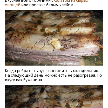
Вкуснее всего горячими с
салатом из сырых
овощей
или просто с белым хлебом.
Когда ребра остынут - поставить в холодильник.
На следующий день можно есть не разогревая. По
вкусу как буженина.