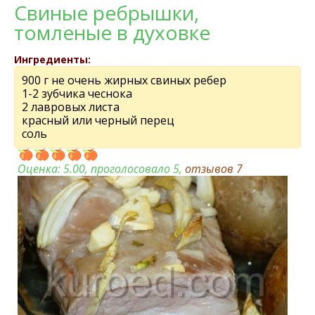
Свиные ребрышки,
томленые в духовке
Ингредиенты:
900 г не очень жирных свиных ребер
1-2 зубчика чеснока
2 лавровых листа
красный или черный перец
соль
Оценка:
5.00
, проголосовало 5,
отзывов
7