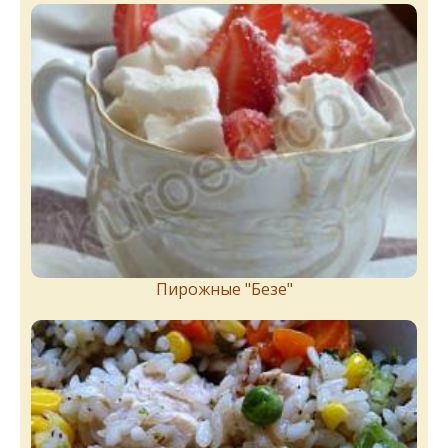
Пирожныe "Бeзe"