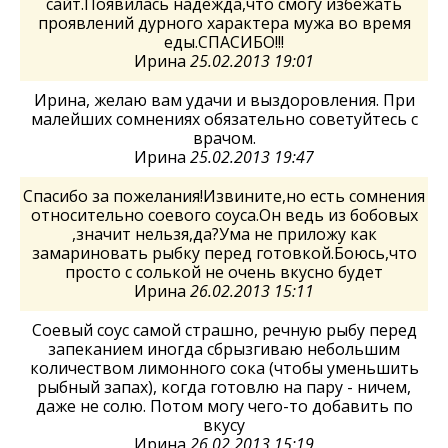
сайт.Появилась надежда,что смогу избежать
проявлений дурного характера мужа во время
еды.СПАСИБО!!!
Ирина
25.02.2013 19:01
Ирина, желаю вам удачи и выздоровления. При
малейших сомнениях обязательно советуйтесь с
врачом.
Ирина
25.02.2013 19:47
Спасибо за пожелания!Извините,но есть сомнения
относительно соевого соуса.Он ведь из бобовых
,значит нельзя,да?Ума не приложу как
замариновать рыбку перед готовкой.Боюсь,что
просто с солькой не очень вкусно будет
Ирина
26.02.2013 15:11
Соевый соус самой страшно, речную рыбу перед
запеканием иногда сбрызгиваю небольшим
количеством лимонного сока (чтобы уменьшить
рыбный запах), когда готовлю на пару - ничем,
даже не солю. Потом могу чего-то добавить по
вкусу
Ирина
26.02.2013 15:19