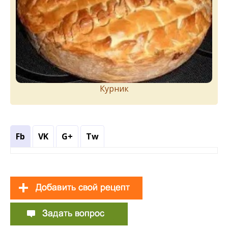
Курник
Fb
VK
G+
Tw