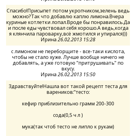
Спасибо!Присыпет потом укропчиком,зелень ведь
можно?Так что добавлю каплю лимона.Вчера
куриные котлетки лопал.Вроде бы понравилось.Да
и после еды чувствовал себя хорошо.А ведь,когда
я клянчила пароварку,всё жмотился и упирался)))
Ирина
26.02.2013 15:28
с лимоном не переборщите - все-таки кислота,
чтобы не стало хуже. Лучше вообще ничего не
добавлять, а уже готовую "притрушивать" по
вкусу.
Ирина
26.02.2013 15:50
Здравствуйте!Нашла вот такой рецепт теста для
вареников:"тесто:
кефир приблизительно грамм 200-300
сода(0,5 ч л )
мука(так чтоб тесто не липло к рукам)