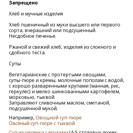
Запрещено
Хлеб и мучные изделия
Хлеб пшеничный из муки высшего или первого
сорта, вчерашний или подсушенный.
Несдобное печенье.
Ржаной и свежий хлеб, изделия из слоеного и
сдобного теста.
Супы
Вегетарианские с протертыми овощами,
супы-пюре и кремы, молочные пополам с водой,
с хорошо разваренными крупами (манная, рис,
геркулес) и мелко шинкованными картофелем,
морковью, тыквой.
Заправляют сливочным маслом, сметаной,
подсушенной мукой.
Например,
Овощной суп-пюре
Овсяный суп-пюре с тыквой
Суп из овсянки с ягодами
(4-5 столовых ложек