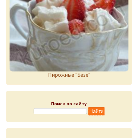
Пирожныe "Бeзe"
Поиск по сайту