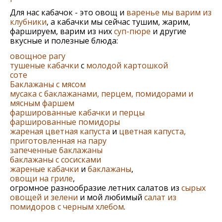
Для нас кабачок - это овощ и
варенье мы варим из
клубники
, а кабачки мы сейчас тушим, жарим,
фаршируем, варим из них
суп-пюре
и другие
вкусные и полезные блюда:
овощное рагу
тушеные кабачки
с
молодой картошкой
соте
Баклажаны с мясом
мусака с баклажанами, перцем, помидорами и
мясным фаршем
фаршированные кабачки и перцы
фаршированные помидоры
жареная цветная капуста
и
цветная капуста,
приготовленная на пару
запеченные баклажаны
баклажаны с сосисками
жареные кабачки
и
баклажаны
,
овощи на гриле
,
огромное разнообразие летних салатов из
сырых
овощей и зелени
и мой любимый
салат из
помидоров с черным хлебом
.