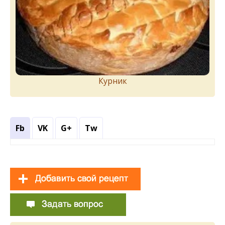
Курник
Fb
VK
G+
Tw