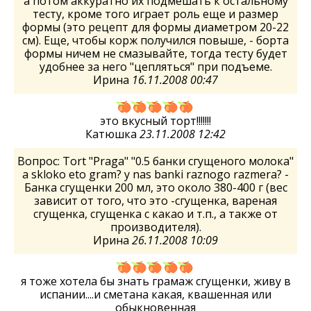
а потом аккуратно их подмешать к остальному
тесту, кроме того играет роль еще и размер
формы (это рецепт для формы диаметром 20-22
см). Еще, чтобы корж получился повыше, - борта
формы ничем не смазывайте, тогда тесту будет
удобнее за него "цепляться" при подъеме.
Ирина
16.11.2008 00:47
это вкусный торт!!!!!!!
Катюшка
23.11.2008 12:42
Вопрос: Tort "Praga" "0.5 банки сгущеного молока"
a skloko eto gram? y nas banki raznogo razmera? -
Банка сгущенки 200 мл, это около 380-400 г (вес
зависит от того, что это -сгущенка, вареная
сгущенка, сгущенка с какао и т.п., а также от
производителя).
Ирина
26.11.2008 10:09
я тоже хотела бы знать грамаж сгущенки, живу в
испании....и сметана какая, квашенная или
обыкновенная