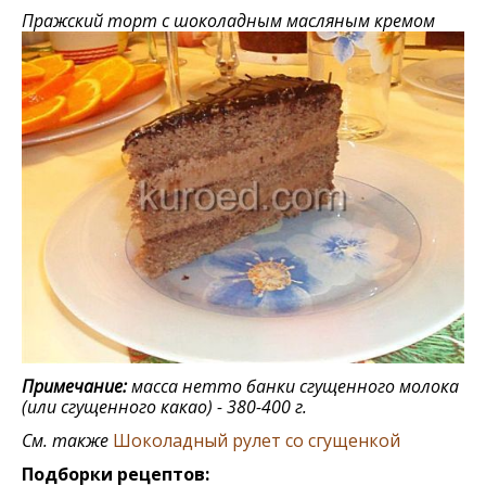
Пражский торт с шоколадным масляным кремом
Примечание:
масса нетто банки сгущенного молока
(или сгущенного какао) - 380-400 г.
См. также
Шоколадный рулет со сгущенкой
Подборки рецептов: