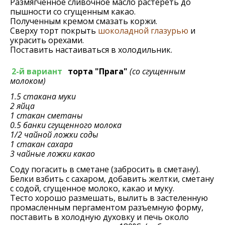
Размягченное сливочное масло растереть до
пышности со сгущенным какао.
Полученным кремом смазать коржи.
Сверху торт покрыть
шоколадной глазурью
и
украсить орехами.
Поставить настаиваться в холодильник.
2-й вариант
торта "Прага"
(со сгущенным
молоком)
1.5 стакана муки
2 яйца
1 стакан сметаны
0.5 банки сгущенного молока
1/2 чайной ложки соды
1 стакан сахара
3 чайные ложки какао
Соду погасить в сметане (забросить в сметану).
Белки взбить с сахаром, добавить желтки, сметану
с содой, сгущенное молоко, какао и муку.
Тесто хорошо размешать, вылить в застеленную
промасленным пергаментом разъемную форму,
поставить в холодную духовку и печь около