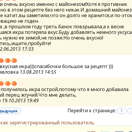
и очень вкусно именно с майонезом!Хотя я противник
но в этом рецепте без него никак.И домашний майонез
е катит,вы заметили,что он долго не хранится,и по-это
вацию не годен.
 ,в прошлом году треть банок повзрывала,а к весне
аяся икра потеряла вкус.Буду добавлять немного уксуса
 нужно ее зимой,не позже.Но очень вкусно!
тесь,ищите,пробуйте!
2.06.2013 17:33
вкусная икра)))спасибочки большое за рецепт )))
Павловка
13.08.2013 14:55
 получилось икра острой,потому что я много добавила
й перец жгучий.Что мне делать,
е
19.10.2013 19:49
Перейти к странице:
едыдущая
1
 как зарегистрированный пользователь.