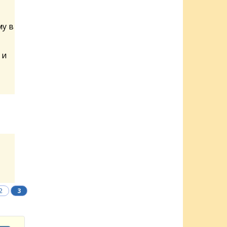
му в
 и
2
3