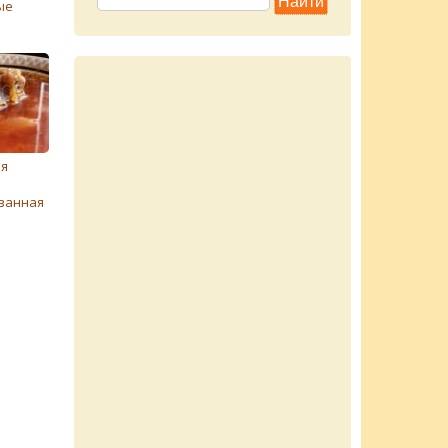
ые
ля
ванная