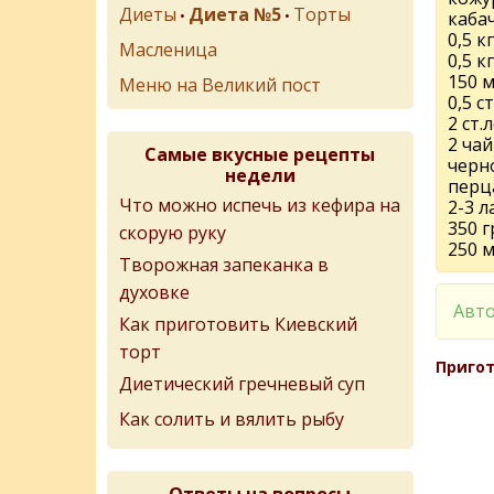
Диеты
Диета №5
Торты
•
•
каба
0,5 к
Масленица
0,5 к
150 м
Меню на Великий пост
0,5 с
2 ст.
2 ча
Самые вкусные рецепты
черн
недели
перц
Что можно испечь из кефира на
2-3 л
350 
скорую руку
250 
Творожная запеканка в
духовке
Авто
Как приготовить Киевский
торт
Пригот
Диетический гречневый суп
Как солить и вялить рыбу