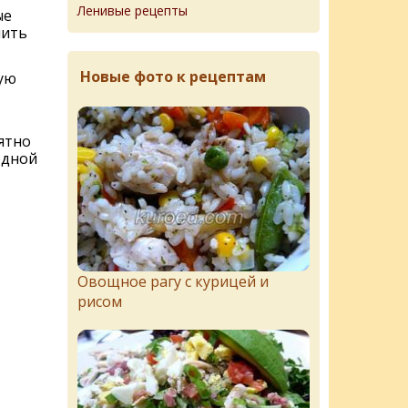
Ленивые рецепты
ые
шить
Новые фото к рецептам
ую
ятно
одной
Овощное рагу с курицей и
рисом