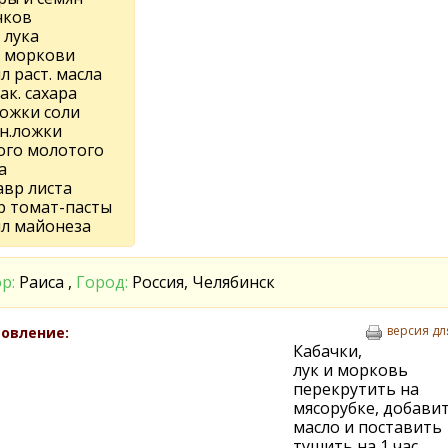
чков
г лука
г моркови
л раст. масла
так. сахара
ложки соли
йн.ложки
ого молотого
а
авр листа
гр томат-пасты
мл майонеза
р:
Раиса ,
Город:
Россия, Челябинск
версия дл
овление:
Кабачки,
лук и морковь
перекрутить на
мясорубке, добави
масло и поставить
тушить на 1 час.