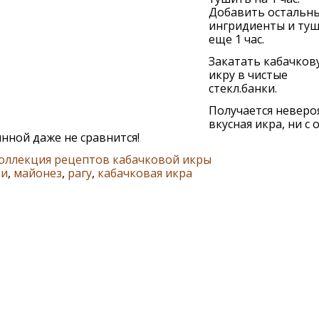
Добавить остальн
ингридиенты и ту
еще 1 час.
Закатать кабачков
икру в чистые
стекл.банки.
Получается неверо
вкусная икра, ни с 
нной даже не сравнится!
оллекция рецептов кабачковой икры
ки
,
майонез
,
рагу
,
кабачковая икра