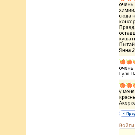
очень 
химии,
сюда н
консер
Правда
оставш
кушать
Пытай
Янна
2
очень 
Гуля 
у меня
красны
Акерк
< Пр
Войти