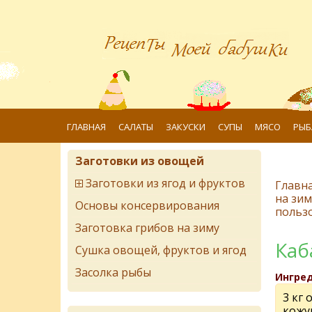
ГЛАВНАЯ
САЛАТЫ
ЗАКУСКИ
СУПЫ
МЯСО
РЫБ
Заготовки из овощей
Заготовки из ягод и фруктов
Главн
на зим
Основы консервирования
польз
Заготовка грибов на зиму
Каб
Сушка овощей, фруктов и ягод
Засолка рыбы
Ингре
3 кг
кожу