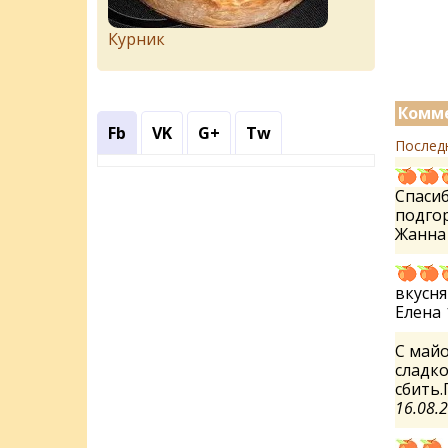
Курник
Комме
Fb
VK
G+
Tw
Послед
Спасиб
подгор
Жанн
вкусня
Елена
С майо
сладко
сбить.
16.08.