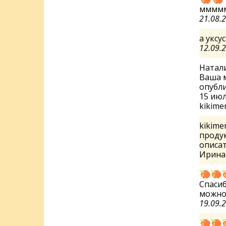
ммммм
21.08.
а уксу
12.09.
Натали
Ваша м
опубли
15 июл
kikime
kikime
продук
описа
Ирин
Спасиб
можно
19.09.