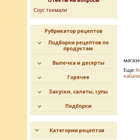
Ответы на вопросы
Соус ткемали
Рубрикатор рецептов
Подборки рецептов по
продуктам
магази
Выпечка и десерты
Еще:
К
кабач
Горячее
Закуски, салаты, супы
Подборки
Категории рецептов