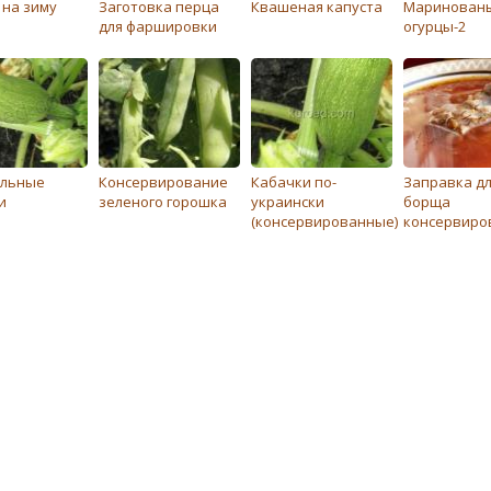
 на зиму
Заготовка перца
Квашеная капуста
Маринован
для фаршировки
огурцы-2
ольные
Консервирование
Кабачки по-
Заправка д
и
зеленого горошка
украински
борща
(консервированные)
консервиро