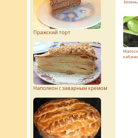
Зелень
Пражский торт
Малос
кабачк
Наполеон с заварным кремом