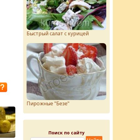
Быстрый салат с курицей
Пирожныe "Бeзe"
Поиск по сайту