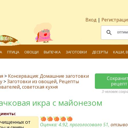
Вход
|
Регистраци
А
ПТИЦА
ОВОЩИ
ВЫПЕЧКА
ЗАГОТОВКИ
ДЕСЕРТЫ
КАШИ, 
ая
>
Консервация: Домашние заготовки
Сохрани
у
>
Заготовки из овощей
,
Рецепты
рецепт
ователей
,
советская кухня
3 человек сохр
ачковая икра с майонезом
диенты:
 очищенных от
Оценка:
4.92
, проголосовало 51,
отзыв
ры и семян