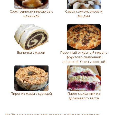
Срок годности пирожков с
Самса с луком, рисом и
начинкой
яйцами
Выпечка с маком
Песочный открытый пирог с
фруктово-сливочной
начинкой. Очень простой
Пирог из мацы с курицей
Пирог с вишнями из
дрожжевого теста