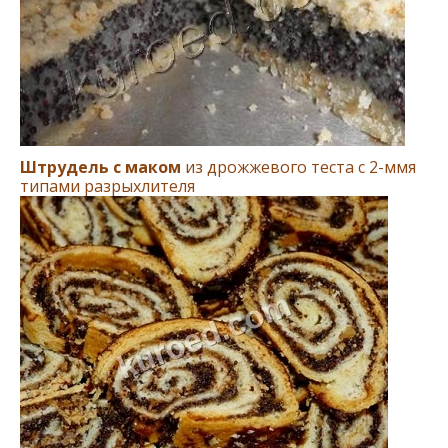
Штрудель с маком
из дрожжевого теста с 2-ммя
типами разрыхлителя