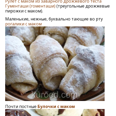
Рулет с маком из заварного дрожжевого теста
Гументаши (гоменташи)
(треугольные дрожжевые
пирожки с маком).
Маленькие, нежные, буквально тающие во рту
рогалики с маком
Почти постные
Булочки с маком