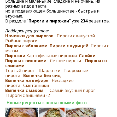
Большие и маленькие, сладкие и не очень, из
разных видов теста,
но в подавляющем большинстве - быстрые и
вкусные.
В разделе "
Пироги и пирожки
" уже
234
рецептов.
Подборки реццептов:
Начинки для пирогов
Пироги с капустой
Рыбные пироги
Пироги с яблоками
Пироги с курицей
Пироги с
мясом
Пирожки
Картофельные пирожки
Слойки
Пироги с вишнями
Летние пироги
Пироги со
сливами
Тертый пирог
Шарлотки
Творожные
пироги
Выпечка без яиц
Выпечка на кефире
Несладкие
пироги
Сметанники
Выпечка с маком
Самый вкусный пирог
Пироги с вишнями -2
Новые рецепты с пошаговыми фото