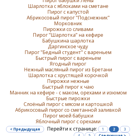
Пирог бабушки Лены
Шарлотка с яблоками на сметане
Пирог с капустой
Абрикосовый пирог "Подснежник"
Морковник
Пирожки со сливами
Пирог "Шарлотка" на кефире
Бабушкина шарлотка
Даргинское чуду
Пирог "Бедный студент" с вареньем
Быстрый пирог с вареньем
Ягодный пирог
Нежный масляный пирог из Бретани
Шарлотка с хрустящей корочкой
Пирожки нежные
Быстрый пирог к чаю
Манник на кефире - с маком, орехами и изюмом
Быстрые пирожки
Слоёный пирог с мясом и картошкой
Абрикосовый пирог со сметанной заливкой
Пирог моей бабушки
Яблочный пирог с орехами
Перейти к странице:
< Предыдущая
1
2
3
4
5
Следующая >