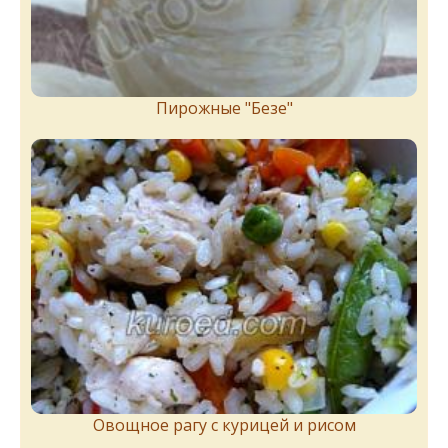
Пирожныe "Бeзe"
Овощное рагу с курицей и рисом