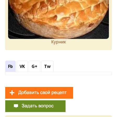
Курник
Fb
VK
G+
Tw