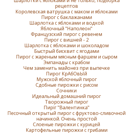
Шарлотки с яблоками и не только, подборка
рецептов
Королевская ватрушка с маком и яблоками
Пирог с баклажанами
Шарлотка с яблоками и водкой
Яблочный "Наполеон"
Французский пирог с ревенем
Пирог с вишней - 2
Шарлотка с яблоками и шоколадом
Быстрый бисквит с ягодами
Пирог с жареным мясным фаршем и сыром
Эмпанады с крабом
Чем заменить майонез при выпечке
Пирог КрАбОвЫй
Мужской яблочный пирог
Сдобные пирожки с рисом
Сочники
Идеальный домашний пирог
Творожный пирог
Пиріг "Валентинка"
Песочный открытый пирог с фруктово-сливочной
начинкой. Очень простой
Слоеные пирожки с курицей
Картофельные пирожки с грибами