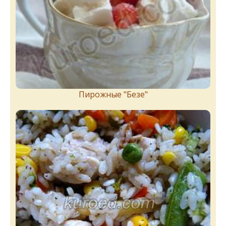
Пирожныe "Бeзe"