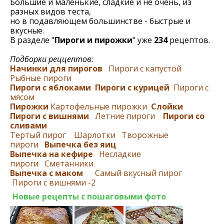
Большие и маленькие, сладкие и не очень, из
разных видов теста,
но в подавляющем большинстве - быстрые и
вкусные.
В разделе "
Пироги и пирожки
" уже
234
рецептов.
Подборки реццептов:
Начинки для пирогов
Пироги с капустой
Рыбные пироги
Пироги с яблоками
Пироги с курицей
Пироги с
мясом
Пирожки
Картофельные пирожки
Слойки
Пироги с вишнями
Летние пироги
Пироги со
сливами
Тертый пирог
Шарлотки
Творожные
пироги
Выпечка без яиц
Выпечка на кефире
Несладкие
пироги
Сметанники
Выпечка с маком
Самый вкусный пирог
Пироги с вишнями -2
Новые рецепты с пошаговыми фото